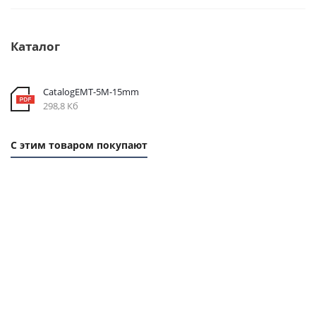
Каталог
CatalogEMT-5М-15mm
298,8 Кб
С этим товаром покупают
1
1
ММ
ММ
- 19
- 42
РУБ.
РУБ.