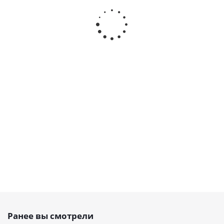
Ремень
Ремень
Ремень
Ремень
зубчатый
зубчатый
зубчатый
зубчатый
HTD 385 5M
HTD 925 5M
открытый
открытый
Belt Power
Belt Power
PU, HTD
PU, HTD
Transmission,
Transmission,
5M 15 PAZ,
5M 15,
EMT
EMT
EMT
EMT
Есть в
Есть в
Есть в
Есть в
наличии
наличии
наличии
наличии
350
292
от
19 руб.
от
42 руб.
руб.
/м
руб.
/м
Ранее вы смотрели