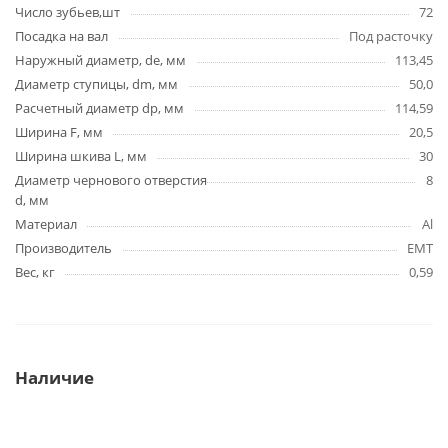
Число зубьев,шт
72
Посадка на вал
Под расточку
Наружный диаметр, de, мм
113,45
Диаметр ступицы, dm, мм
50,0
Расчетный диаметр dp, мм
114,59
Ширина F, мм
20,5
Ширина шкива L, мм
30
Диаметр чернового отверстия
8
d, мм
Материал
Al
Производитель
EMT
Вес, кг
0,59
Наличие