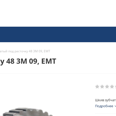
атый под расточку 48 3M 09, EMT
 48 3M 09, EMT
Шкив зубчат
Подробнее