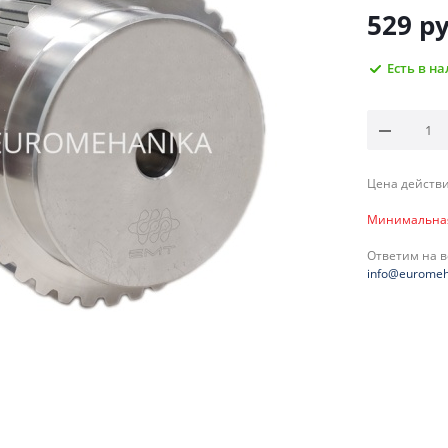
529
ру
Есть в н
Цена действи
Минимальная 
Ответим на 
info@euromeh