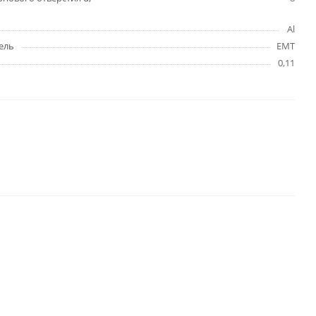
Al
ель
EMT
0,11