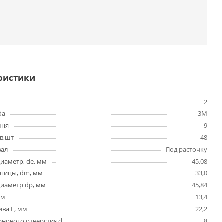
ристики
2
ба
3M
мня
9
в,шт
48
вал
Под расточку
иаметр, de, мм
45,08
упицы, dm, мм
33,0
диаметр dp, мм
45,84
мм
13,4
ва L, мм
22,2
нового отверстия d,
8