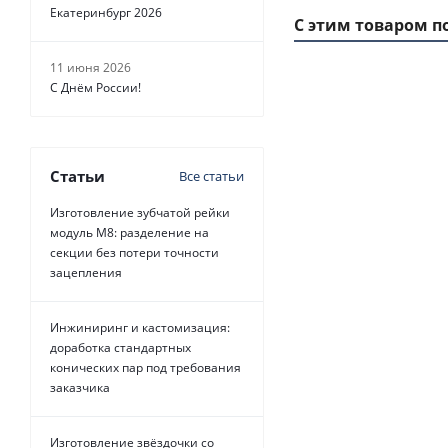
Екатеринбург 2026
С этим товаром п
11 июня 2026
С Днём России!
1 ММ - 8 РУБ.
Статьи
Все статьи
Изготовление зубчатой рейки
модуль М8: разделение на
секции без потери точности
зацепления
Ремень зубчатый
Belt Power Trans
Инжиниринг и кастомизация:
доработка стандартных
Уточните нал
конических пар под требования
заказчика
Изготовление звёздочки со