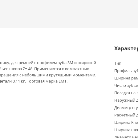
Характе
очку, для ремней с профилем зуба 3M и шириной
Тип
убьев шкива Z= 48. Применяются в компактных
Профиль зу
 вращения с небольшими крутящими моментами.
Ширина ре
детали 0,11 кг. Торговая марка EMT.
Число зубье
Посадка на 
Наружный д
Диаметр ст
Расчетный 
Ширина F, 
Ширина шки
Диаметр чер