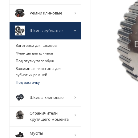
Ремни клиновые
Шкивы зубчатые
Заготовки для шкивов
Фланцы для шкивов
Под втулку тапербуш
Зажимные пластины для
зубчатых ремней
Под расточку
Шкивы клиновые
Ограничители
крутящего момента
Муфты