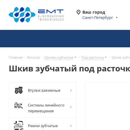
Ваш город
Санкт-Петербург
Главная
-
Каталог
-
Шкивы зубчатые
-
Под расточку
-
Шкив зубч
Шкив зубчатый под расточку
Втулки зажимные
Системы линейного
перемещения
Ремни зубчатые