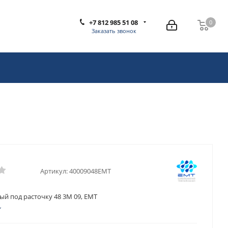
+7 812 985 51 08
0
0
Заказать звонок
Артикул:
40009048EMT
ый под расточку 48 3M 09, EMT