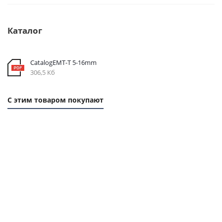
Каталог
CatalogEMT-Т 5-16mm
306,5 Кб
С этим товаром покупают
1
1
ММ -
ММ -
71,28
66,24
РУБ.
РУБ.
Ремень
Ремень
Ремень
Ремень