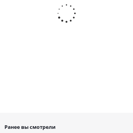
зубчатый PU
зубчатый PU
зубчатый
зубчатый
990 T5 Belt
460 DT5 Belt
открытый
открытый
Power
Power
PU, T5 16
PU, T5 16,
Transmission,
Transmission,
PAZ, EMT
EMT
EMT
EMT
Есть в
Есть в
наличии
наличии
Есть в
Есть в
наличии
наличии
от
71.28
от
66.24
409
341
руб.
руб.
руб.
/м
руб.
/м
Ранее вы смотрели