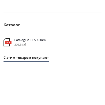
Каталог
CatalogEMT-Т 5-16mm
306,5 Кб
С этим товаром покупают
1
1
ММ -
ММ -
71,28
66,24
РУБ.
РУБ.