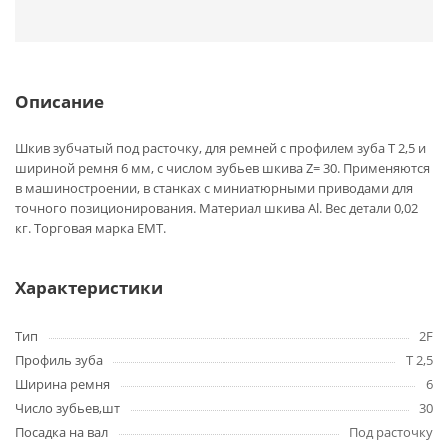
Описание
Шкив зубчатый под расточку, для ремней с профилем зуба T 2,5 и
шириной ремня 6 мм, с числом зубьев шкива Z= 30. Применяются
в машиностроении, в станках с миниатюрными приводами для
точного позиционирования. Материал шкива Al. Вес детали 0,02
кг. Торговая марка EMT.
Характеристики
Тип
2F
Профиль зуба
T 2,5
Ширина ремня
6
Число зубьев,шт
30
Посадка на вал
Под расточку