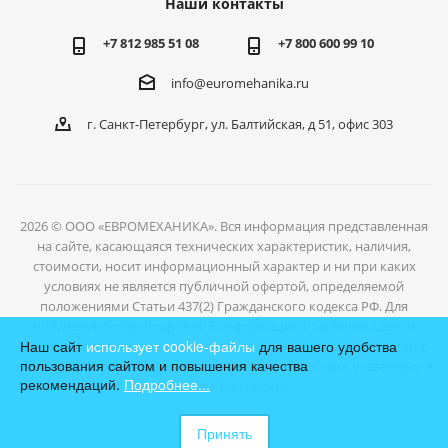
Наши контакты
+7 812 985 51 08
+7 800 600 99 10
info@euromehanika.ru
г. Санкт-Петербург, ул. Балтийская, д 51, офис 303
2026 © ООО «ЕВРОМЕХАНИКА». Вся информация представленная
на сайте, касающаяся технических характеристик, наличия,
стоимости, носит информационный характер и ни при каких
условиях не является публичной офертой, определяемой
положениями Статьи 437(2) Гражданского кодекса РФ. Для
получения более подробной информации о наличии, цене и
Наш сайт
использует cookie-файлы
для вашего удобства
условиях отгрузки товаров, обратитесь к нашим специалистам с
пользования сайтом и повышения качества
помощью формы обратной связи или по телефонам, указанным в
рекомендаций.
Подробнее...
разделе Контакты.
Принять