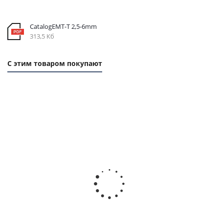
CatalogEMT-Т 2,5-6mm
313,5 Кб
С этим товаром покупают
1 ММ - 28,22 РУБ.
1 ММ - 89,86 РУБ.
Ремень зубчатый PU 245
Ремень зубчатый PU 780
T2,5 Belt Power
T2,5 Belt Power
Transmission, EMT
Transmission, EMT