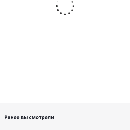
1400 H Belt
660 H Belt
1250 H Belt
1325 H Be
Power
Power
Power
Power
Transmission,
Transmission,
Transmission,
Transmissi
EMT
EMT
EMT
EMT
Есть в
Есть в
Есть в
Есть в
наличии
наличии
наличии
наличии
от
107
от
102
руб.
от
51 руб.
от
96 руб.
руб.
Ранее вы смотрели