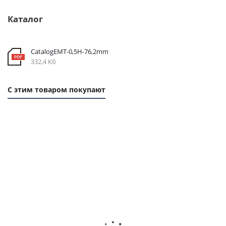
Каталог
CatalogEMT-0,5Н-76,2mm
332,4 Кб
С этим товаром покупают
1
1
1
1
ММ
ММ
ММ
ММ
-
- 51
- 96
-
107
РУБ.
РУБ.
102
РУБ.
РУБ.
Ремень
Ремень
Ремень
Ремень
зубчатый
зубчатый
зубчатый
зубчаты