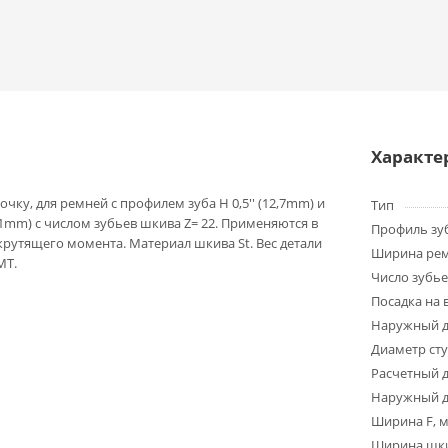
Характе
чку, для ремней с профилем зуба H 0,5'' (12,7mm) и
Тип
1mm) с числом зубьев шкива Z= 22. Применяются в
Профиль зу
крутящего момента. Материал шкива St. Вес детали
Ширина ре
MT.
Число зубье
Посадка на 
Наружный д
Диаметр ст
Расчетный 
Наружный д
Ширина F, 
Ширина шки