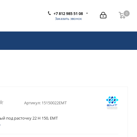
+7 812 985 51 08
0
0
Заказать звонок
Артикул:
15150022EMT
й под расточку 22 H 150, EMT