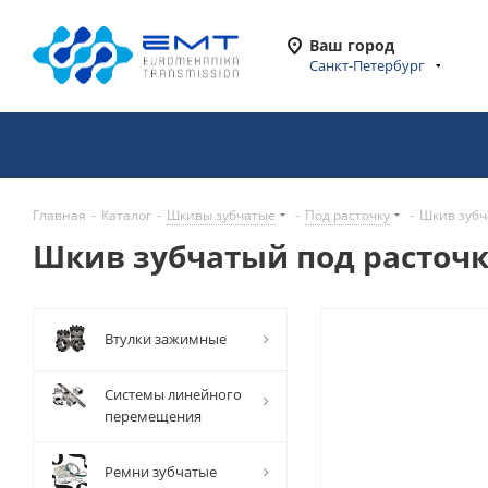
Ваш город
Санкт-Петербург
Главная
-
Каталог
-
Шкивы зубчатые
-
Под расточку
-
Шкив зубч
Шкив зубчатый под расточку
Втулки зажимные
Системы линейного
перемещения
Ремни зубчатые