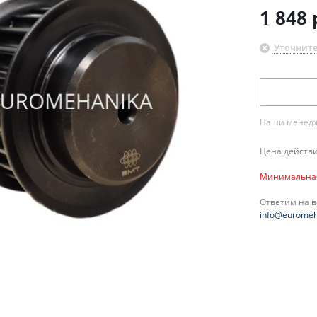
1 848
Уточните
Наши менедже
Цена действи
Минимальная 
Ответим на 
info@euromeh