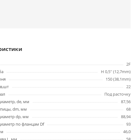
ристики
2F
ба
H 0,5'' (12,7mm)
мня
150 (38,1mm)
в,шт
22
вал
Под расточку
иаметр, de, мм
87,56
упицы, dm, мм
68
диаметр dp, мм
88,94
иаметр по фланцам Df
93
мм
46,0
ва L, мм
58