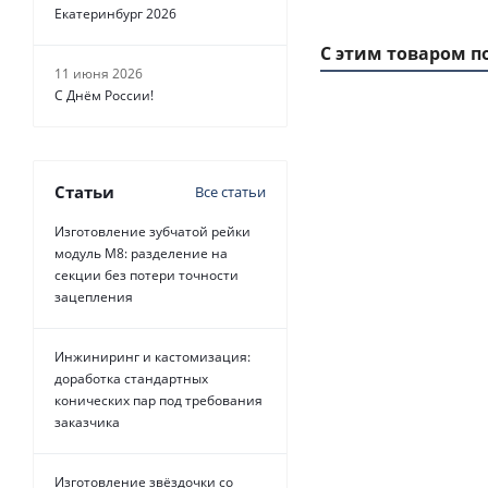
Екатеринбург 2026
С этим товаром п
11 июня 2026
С Днём России!
1
ММ
- 51
РУБ.
Статьи
Все статьи
Изготовление зубчатой рейки
модуль М8: разделение на
секции без потери точности
зацепления
Ремень
зубчатый
Инжиниринг и кастомизация:
660 H Belt
доработка стандартных
Power
конических пар под требования
Transmission,
заказчика
EMT
Изготовление звёздочки со