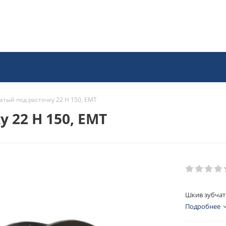
атый под расточку 22 H 150, EMT
 22 H 150, EMT
Шкив зубчаты
Подробнее