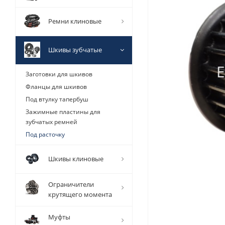
Ремни клиновые
Шкивы зубчатые
Заготовки для шкивов
Фланцы для шкивов
Под втулку тапербуш
Зажимные пластины для
зубчатых ремней
Под расточку
Шкивы клиновые
Ограничители
крутящего момента
Муфты