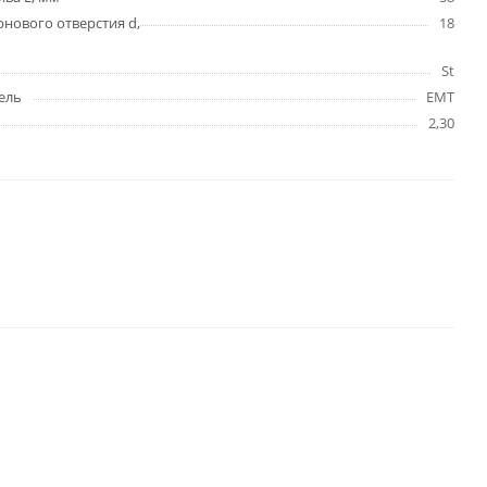
нового отверстия d,
18
St
ель
EMT
2,30