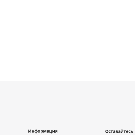
Есть в
Есть в
Есть в
наличии
наличии
наличии
на
от
69 руб.
от
37 руб.
от
22 руб.
от
4
Информация
Оставайтесь 