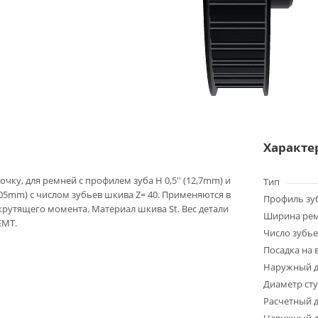
Характе
чку, для ремней с профилем зуба H 0,5'' (12,7mm) и
Тип
05mm) с числом зубьев шкива Z= 40. Применяются в
Профиль зу
крутящего момента. Материал шкива St. Вес детали
Ширина ре
EMT.
Число зубье
Посадка на 
Наружный д
Диаметр ст
Расчетный 