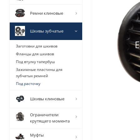
Ремни клиновые
Шкивы зубчатые
Заготовки для шкивов
Фланцы для шкивов
Под втулку тапербуш
Зажимные пластины для
зубчатых ремней
Под расточку
Шкивы клиновые
Ограничители
крутящего момента
Муфты