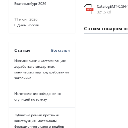
Екатеринбург 2026
CatalogEMT-0,5Н
321,6 Кб
11 июня 2026
С Днём России!
С этим товаром п
Статьи
Все статьи
1
ММ
- 54
Инжиниринг и кастомизация:
РУБ.
доработка стандартных
конических пар под требования
заказчика
Изготовление звёздочки со
ступицей по эскизу
Ремень
зубчатый
700 H Belt
Зубчатые ремни протяжки:
Power
конструкция, материалы
Transmission,
фрикционного слоя и подбор