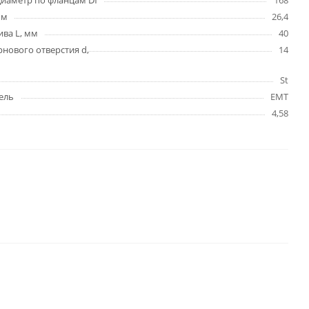
иаметр по фланцам Df
168
мм
26,4
ва L, мм
40
нового отверстия d,
14
St
ель
EMT
4,58