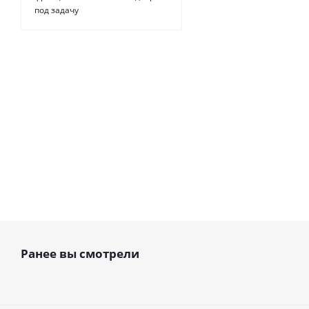
EMT
под задачу
Есть в
наличии
от
54 руб.
Ранее вы смотрели