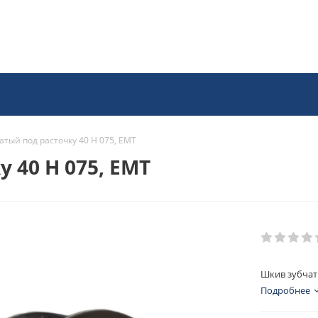
атый под расточку 40 H 075, EMT
 40 H 075, EMT
Шкив зубчаты
Подробнее