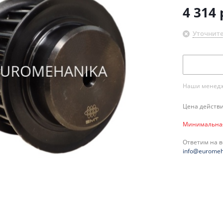
4 314
Уточните
Наши менедже
Цена действи
Минимальная 
Ответим на 
info@euromeh