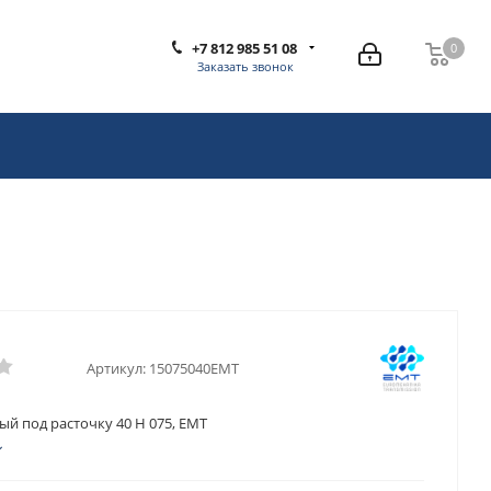
+7 812 985 51 08
0
0
Заказать звонок
Артикул:
15075040EMT
й под расточку 40 H 075, EMT