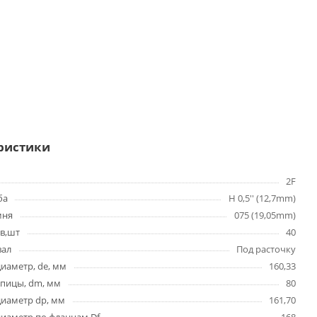
ристики
2F
ба
H 0,5'' (12,7mm)
мня
075 (19,05mm)
в,шт
40
вал
Под расточку
иаметр, de, мм
160,33
упицы, dm, мм
80
диаметр dp, мм
161,70