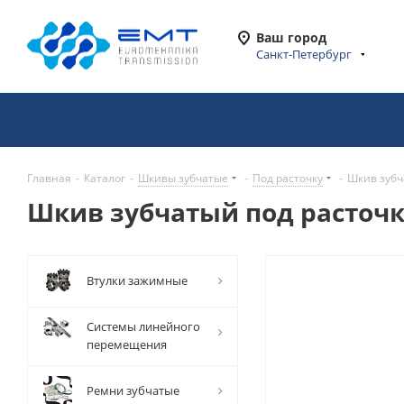
Ваш город
Санкт-Петербург
Главная
-
Каталог
-
Шкивы зубчатые
-
Под расточку
-
Шкив зубч
Шкив зубчатый под расточку
Втулки зажимные
Системы линейного
перемещения
Ремни зубчатые