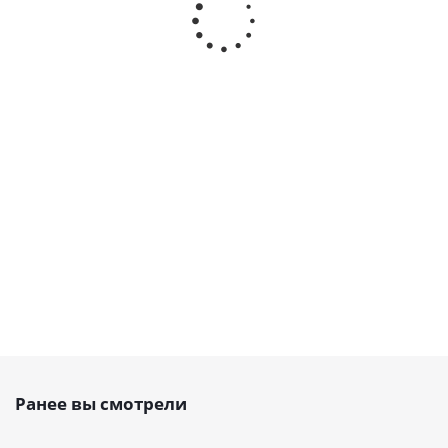
370 H Belt
330 H Belt
1000 H Belt
1250 H Be
Power
Power
Power
Power
Transmission,
Transmission,
Transmission,
Transmissi
EMT
EMT
EMT
EMT
Есть в
Есть в
Есть в
Есть в
наличии
наличии
наличии
наличии
от
29 руб.
от
24 руб.
от
77 руб.
от
96 ру
Ранее вы смотрели