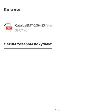
Каталог
CatalogEMT-0,5Н-25,4mm
337,7 Кб
С этим товаром покупают
1
1
1
1
ММ
ММ
ММ
ММ
- 29
- 24
- 77
- 96
РУБ.
РУБ.
РУБ.
РУБ.
Ремень
Ремень
Ремень
Ремень
зубчатый
зубчатый
зубчатый
зубчаты