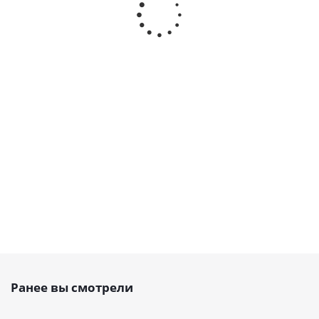
370 H Belt
1400 H Belt
1000 H Belt
1325 H Be
Power
Power
Power
Power
Transmission,
Transmission,
Transmission,
Transmissi
EMT
EMT
EMT
EMT
Есть в
Есть в
Есть в
Есть в
наличии
наличии
наличии
наличии
от
107
от
102
от
29 руб.
руб.
от
77 руб.
руб.
Ранее вы смотрели