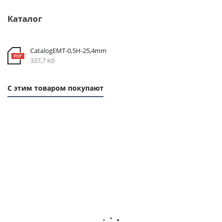
Каталог
CatalogEMT-0,5Н-25,4mm
337,7 Кб
С этим товаром покупают
1
1
1
1
ММ
ММ
ММ
ММ
- 29
-
- 77
-
РУБ.
107
РУБ.
102
РУБ.
РУБ.
Ремень
Ремень
Ремень
Ремень
зубчатый
зубчатый
зубчатый
зубчаты