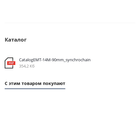
Каталог
CatalogEMT-14М-90mm_synchrochain
354,2 Кб
С этим товаром покупают
1 ММ -
1
1
415,20
ММ
ММ
РУБ.
- 61
-
РУБ.
150
РУБ.