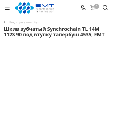
0
Под втулку тапербуш
Шкив зубчатый Synchrochain TL 14M
112S 90 под втулку тапербуш 4535, EMT