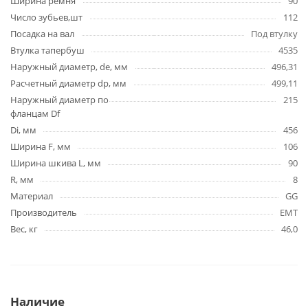
Ширина ремня
90
Число зубьев,шт
112
Посадка на вал
Под втулку
Втулка тапербуш
4535
Наружный диаметр, de, мм
496,31
Расчетный диаметр dp, мм
499,11
Наружный диаметр по
215
фланцам Df
Di, мм
456
Ширина F, мм
106
Ширина шкива L, мм
90
R, мм
8
Материал
GG
Производитель
EMT
Вес, кг
46,0
Наличие