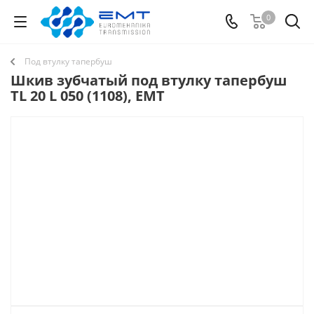
0
Под втулку тапербуш
Шкив зубчатый под втулку тапербуш
TL 20 L 050 (1108), EMT