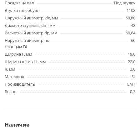
Посадка на вал
Под втулку
Втулка тапербуш
1108
Наружный диаметр, de, мм
59,88
Диаметр ступицы, dm, мм
48
Расчетный диаметр dp, мм
60,64
Наружный диаметр по
66
фланцам Df
Ширина F, мм
19,0
Ширина шкива L, мм
22,0
R, мм
3,0
Материал
St
Производитель
EMT
Вес, кг
0,3
Наличие