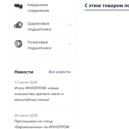
Карданные
С этим товаром п
соединения
Шариковые
подшипники
1
ММ
- 24
РУБ.
Роликовые
подшипники
Новости
Все новости
Ремень
13 июля 2026
зубчатый
Итоги ИННОПРОМ: новые
330 H Belt
знакомства, крепкие связи и
Power
масштабные планы!
Transmission,
EMT
26 июня 2026
Приглашаем на стенд
Есть в
«Евромеханика» на ИННОПРОМ
наличии