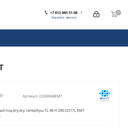
+7 812 985 51 08
0
0
Заказать звонок
T
Артикул:
22200048EMT
й под втулку тапербуш TL 48 H 200 (2517), EMT