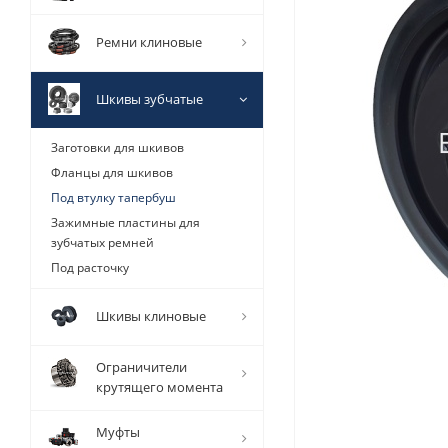
Ремни клиновые
Шкивы зубчатые
Заготовки для шкивов
Фланцы для шкивов
Под втулку тапербуш
Зажимные пластины для
зубчатых ремней
Под расточку
Шкивы клиновые
Ограничители
крутящего момента
Муфты