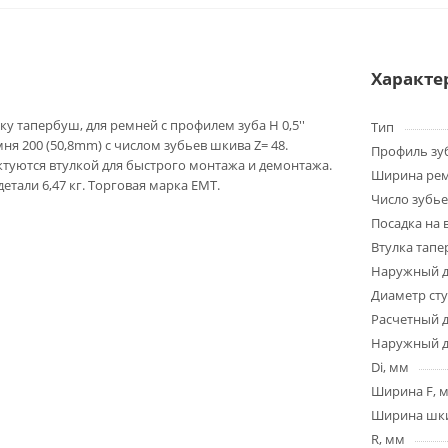
Характе
у тапербуш, для ремней с профилем зуба H 0,5''
Тип
ня 200 (50,8mm) с числом зубьев шкива Z= 48.
Профиль зу
туются втулкой для быстрого монтажа и демонтажа.
Ширина ре
детали 6,47 кг. Торговая марка EMT.
Число зубье
Посадка на 
Втулка тап
Наружный д
Диаметр ст
Расчетный 
Наружный д
Di, мм
Ширина F, 
Ширина шки
R, мм