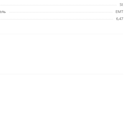
St
ель
EMT
6,47