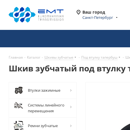
Ваш город
Санкт-Петербург
Главная
-
Каталог
-
Шкивы зубчатые
-
Под втулку тапербуш
-
Шк
Шкив зубчатый под втулку та
Втулки зажимные
Системы линейного
перемещения
Ремни зубчатые