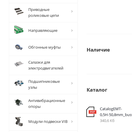
Приводные
роликовые цепи
Направляющие
Обгонные муфты
Наличие
Салазки для
электродвигателей
Подшипниковые
узлы
Каталог
Антивибрационные
опоры
CatalogEMT-
0,5Н-50,8mm_bus
340,6 Кб
Модули подвески VIB