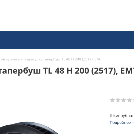
ив зубчатый под втулку тапербуш TL 48 H 200 (2517), EMT
пербуш TL 48 H 200 (2517), EM
Шкив зубчаты
Подробнее