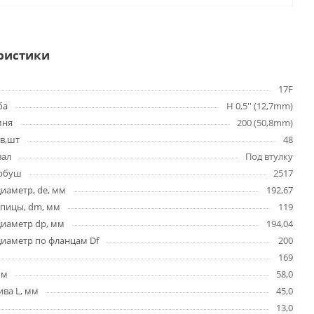
ристики
17F
ба
H 0,5'' (12,7mm)
мня
200 (50,8mm)
в,шт
48
вал
Под втулку
ербуш
2517
иаметр, de, мм
192,67
упицы, dm, мм
119
диаметр dp, мм
194,04
иаметр по фланцам Df
200
169
мм
58,0
ва L, мм
45,0
13,0