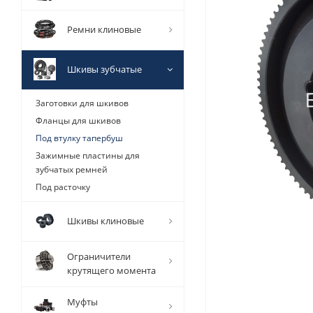
Ремни клиновые
Шкивы зубчатые
Заготовки для шкивов
Фланцы для шкивов
Под втулку тапербуш
Зажимные пластины для
зубчатых ремней
Под расточку
Шкивы клиновые
Ограничители
крутящего момента
Муфты