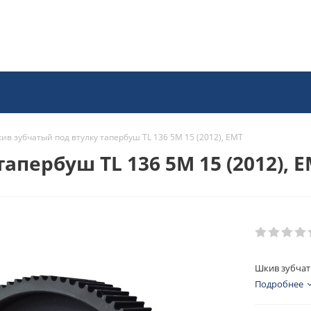
ив зубчатый под втулку тапербуш TL 136 5M 15 (2012), EMT
апербуш TL 136 5M 15 (2012), 
Шкив зубчаты
Подробнее