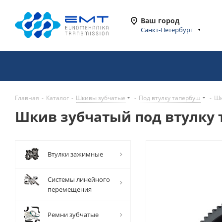
Ваш город
Санкт-Петербург
Главная
-
Каталог
-
Шкивы зубчатые
-
Под втулку тапербуш
-
Шк
Шкив зубчатый под втулку т
Втулки зажимные
Системы линейного
перемещения
Ремни зубчатые