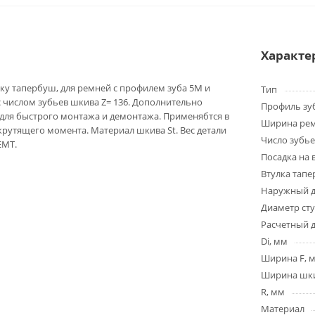
Характе
ку тапербуш, для ремней с профилем зуба 5M и
Тип
 числом зубьев шкива Z= 136. Дополнительно
Профиль зу
для быстрого монтажа и демонтажа. Применябтся в
Ширина ре
крутящего момента. Материал шкива St. Вес детали
Число зубье
EMT.
Посадка на 
Втулка тап
Наружный д
Диаметр ст
Расчетный 
Di, мм
Ширина F, 
Ширина шки
R, мм
Материал