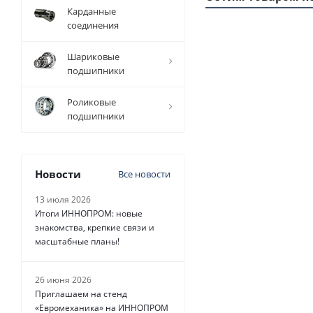
Карданные
соединения
1 ММ - 19 РУБ.
Шариковые
подшипники
Роликовые
подшипники
Новости
Все новости
Ремень зубчаты
385 5M Belt Po
13 июля 2026
Transmission, 
Итоги ИННОПРОМ: новые
знакомства, крепкие связи и
Есть в налич
масштабные планы!
26 июня 2026
Приглашаем на стенд
от
19 руб.
«Евромеханика» на ИННОПРОМ