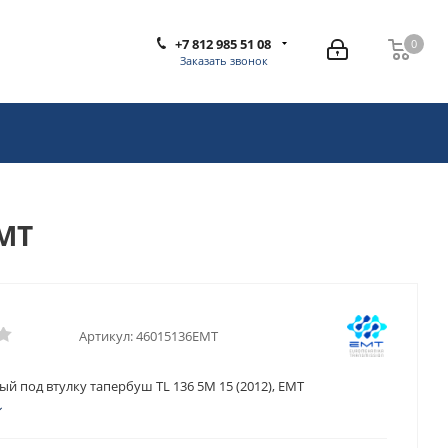
+7 812 985 51 08
0
0
Заказать звонок
EMT
Артикул:
46015136EMT
й под втулку тапербуш TL 136 5M 15 (2012), EMT