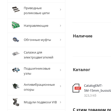
Приводные
роликовые цепи
Направляющие
Наличие
Обгонные муфты
Салазки для
электродвигателей
Подшипниковые
Каталог
узлы
Антивибрационные
CatalogEMT-
опоры
5М-15mm_bussol
323,3 Кб
Модули подвески VIB
С этим товаром п