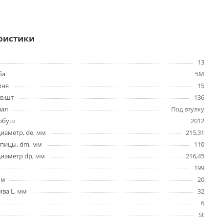
ристики
13
ба
5M
мня
15
в,шт
136
вал
Под втулку
ербуш
2012
иаметр, de, мм
215,31
упицы, dm, мм
110
диаметр dp, мм
216,45
199
мм
20
ва L, мм
32
6
St