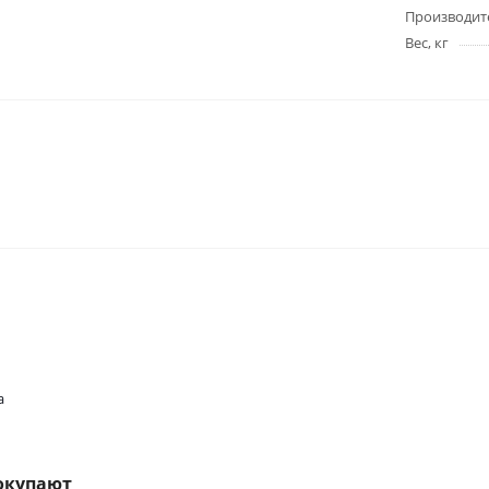
Производит
Вес, кг
a
окупают