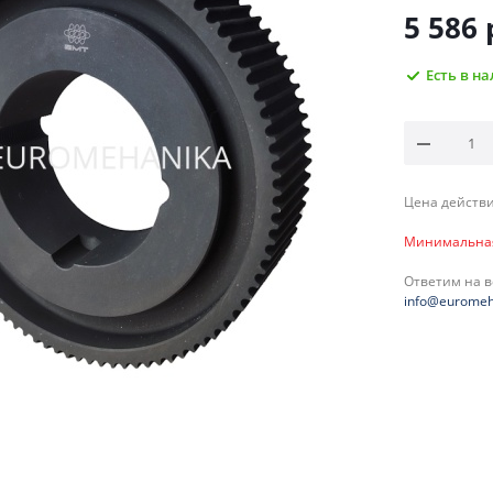
5 586
Есть в н
Цена действи
Минимальная 
Ответим на 
info@euromeh