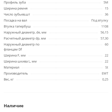
Профиль зуба
5M
Ширина ремня
15
Число зубьев,шт
36
Посадка на вал
Под втулку
Втулка тапербуш
1108
Наружный диаметр, de, мм
56,15
Расчетный диаметр dp, мм
57,30
Наружный диаметр по
60
фланцам Df
Ширина F, мм
22
Ширина шкива L, мм
22
Материал
St
Производитель
EMT
Вес, кг
0,25
Наличие