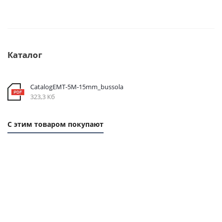
Каталог
CatalogEMT-5М-15mm_bussola
323,3 Кб
С этим товаром покупают
1
1
ММ
ММ
- 19
- 42
РУБ.
РУБ.