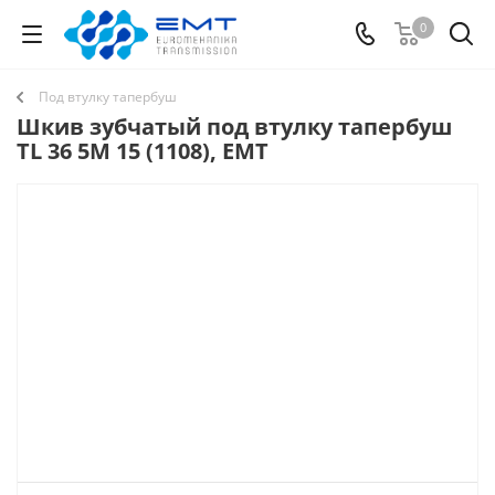
0
Под втулку тапербуш
Шкив зубчатый под втулку тапербуш
TL 36 5M 15 (1108), EMT