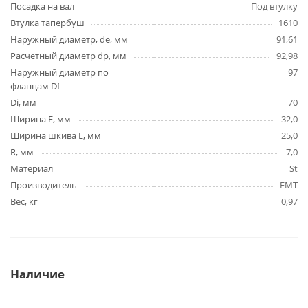
Посадка на вал
Под втулку
Втулка тапербуш
1610
Наружный диаметр, de, мм
91,61
Расчетный диаметр dp, мм
92,98
Наружный диаметр по
97
фланцам Df
Di, мм
70
Ширина F, мм
32,0
Ширина шкива L, мм
25,0
R, мм
7,0
Материал
St
Производитель
EMT
Вес, кг
0,97
Наличие