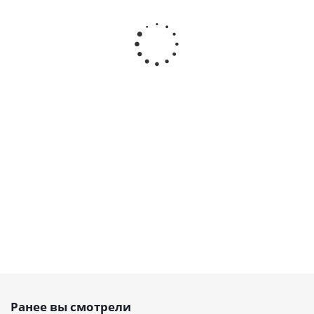
Ремень
Ремень
Ремень
Ремень
зубчатый
зубчатый
зубчатый
зубчаты
700 H Belt
330 H Belt
310 H Belt
570 H Bel
Power
Power
Power
Power
Transmission,
Transmission,
Transmission,
Transmissi
EMT
EMT
EMT
EMT
Есть в
Есть в
Есть в
Есть в
наличии
наличии
наличии
наличии
от
54 руб.
от
24 руб.
от
22 руб.
от
43 ру
Ранее вы смотрели