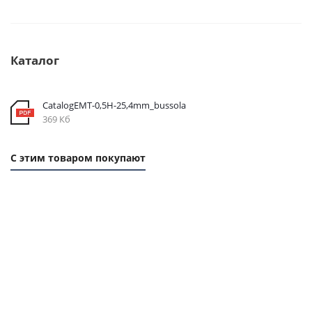
Каталог
CatalogEMT-0,5Н-25,4mm_bussola
369 Кб
С этим товаром покупают
1
1
1
1
ММ
ММ
ММ
ММ
- 54
- 24
- 22
- 43
РУБ.
РУБ.
РУБ.
РУБ.