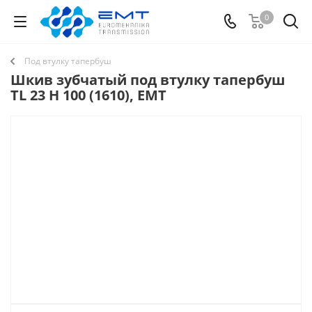
0
Под втулку тапербуш
Шкив зубчатый под втулку тапербуш
TL 23 H 100 (1610), EMT