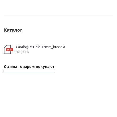
Каталог
CatalogEMT-5М-15mm_bussola
323,3 Кб
С этим товаром покупают
1
1
ММ
ММ
- 19
- 42
РУБ.
РУБ.