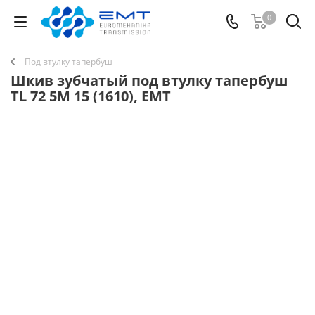
0
Под втулку тапербуш
Шкив зубчатый под втулку тапербуш
TL 72 5M 15 (1610), EMT