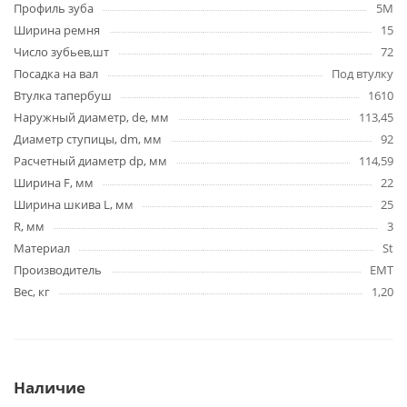
Профиль зуба
5M
Ширина ремня
15
Число зубьев,шт
72
Посадка на вал
Под втулку
Втулка тапербуш
1610
Наружный диаметр, de, мм
113,45
Диаметр ступицы, dm, мм
92
Расчетный диаметр dp, мм
114,59
Ширина F, мм
22
Ширина шкива L, мм
25
R, мм
3
Материал
St
Производитель
EMT
Вес, кг
1,20
Наличие