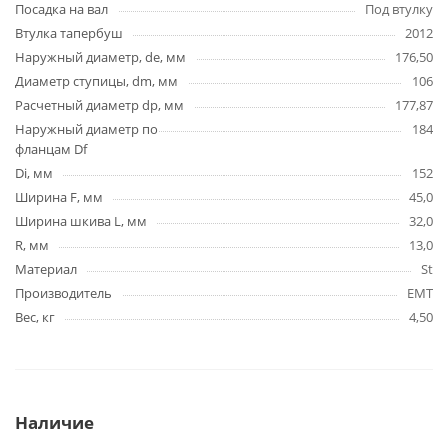
Посадка на вал
Под втулку
Втулка тапербуш
2012
Наружный диаметр, de, мм
176,50
Диаметр ступицы, dm, мм
106
Расчетный диаметр dp, мм
177,87
Наружный диаметр по
184
фланцам Df
Di, мм
152
Ширина F, мм
45,0
Ширина шкива L, мм
32,0
R, мм
13,0
Материал
St
Производитель
EMT
Вес, кг
4,50
Наличие