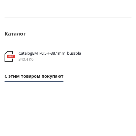
Каталог
CatalogEMT-0,5Н-38,1mm_bussola
340,4 Кб
С этим товаром покупают
1
1
1
1
ММ
ММ
ММ
ММ
- 54
- 29
-
- 86
РУБ.
РУБ.
107
РУБ.
РУБ.