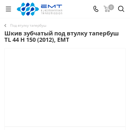
0
Под втулку тапербуш
Шкив зубчатый под втулку тапербуш
TL 44 H 150 (2012), EMT