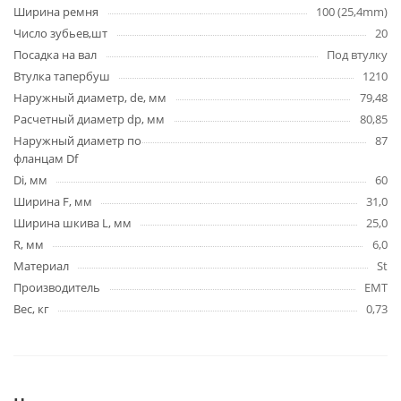
Ширина ремня
100 (25,4mm)
Число зубьев,шт
20
Посадка на вал
Под втулку
Втулка тапербуш
1210
Наружный диаметр, de, мм
79,48
Расчетный диаметр dp, мм
80,85
Наружный диаметр по
87
фланцам Df
Di, мм
60
Ширина F, мм
31,0
Ширина шкива L, мм
25,0
R, мм
6,0
Материал
St
Производитель
EMT
Вес, кг
0,73