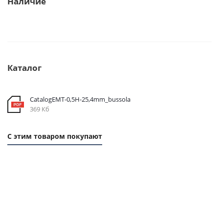
Наличие
Каталог
CatalogEMT-0,5Н-25,4mm_bussola
369 Кб
С этим товаром покупают
1
1
1
1
ММ
ММ
ММ
ММ
- 24
- 77
- 96
- 22
РУБ.
РУБ.
РУБ.
РУБ.