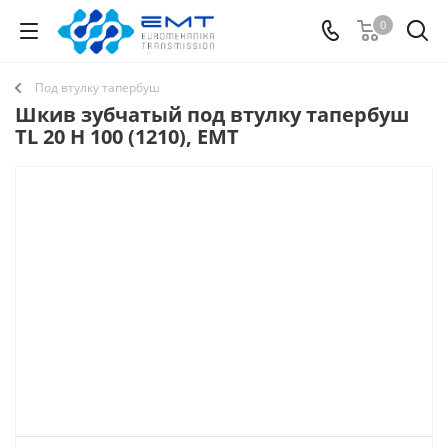
0
Под втулку тапербуш
Шкив зубчатый под втулку тапербуш
TL 20 H 100 (1210), EMT