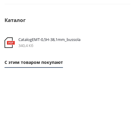
Каталог
CatalogEMT-0,5Н-38,1mm_bussola
340,4 Кб
С этим товаром покупают
1
1
1
1
ММ
ММ
ММ
ММ
- 54
- 29
- 24
- 37
РУБ.
РУБ.
РУБ.
РУБ.