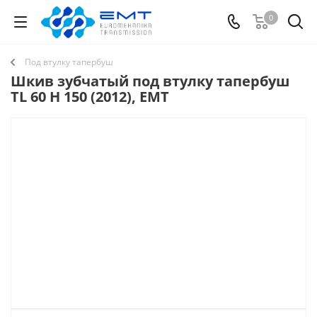
0
Под втулку тапербуш
Шкив зубчатый под втулку тапербуш
TL 60 H 150 (2012), EMT