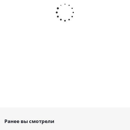
Ремень
Ремень
Ремень
Ремень
зубчатый
зубчатый
зубчатый
зубчаты
700 H Belt
370 H Belt
330 H Belt
480 H Bel
Power
Power
Power
Power
Transmission,
Transmission,
Transmission,
Transmissi
EMT
EMT
EMT
EMT
Есть в
Есть в
Есть в
Есть в
наличии
наличии
наличии
наличии
от
54 руб.
от
29 руб.
от
24 руб.
от
37 ру
Ранее вы смотрели