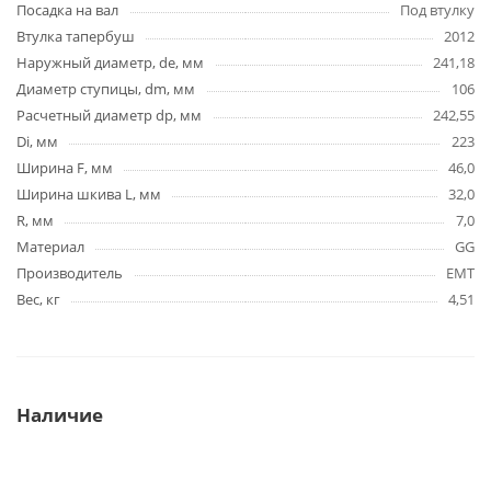
Посадка на вал
Под втулку
Втулка тапербуш
2012
Наружный диаметр, de, мм
241,18
Диаметр ступицы, dm, мм
106
Расчетный диаметр dp, мм
242,55
Di, мм
223
Ширина F, мм
46,0
Ширина шкива L, мм
32,0
R, мм
7,0
Материал
GG
Производитель
EMT
Вес, кг
4,51
Наличие