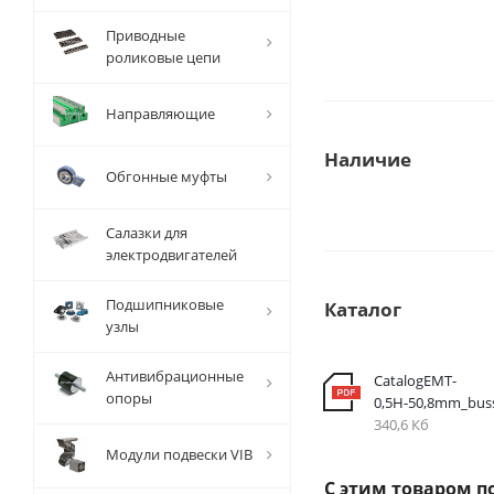
Приводные
роликовые цепи
Направляющие
Наличие
Обгонные муфты
Салазки для
электродвигателей
Подшипниковые
Каталог
узлы
Антивибрационные
CatalogEMT-
опоры
0,5Н-50,8mm_bus
340,6 Кб
Модули подвески VIB
С этим товаром п