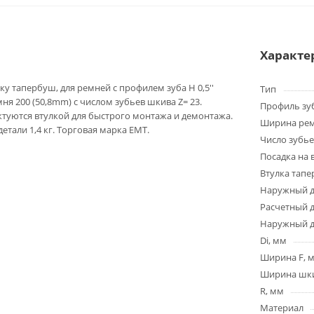
Характе
у тапербуш, для ремней с профилем зуба H 0,5''
Тип
ня 200 (50,8mm) с числом зубьев шкива Z= 23.
Профиль зу
туются втулкой для быстрого монтажа и демонтажа.
Ширина ре
детали 1,4 кг. Торговая марка EMT.
Число зубье
Посадка на 
Втулка тап
Наружный д
Расчетный 
Наружный д
Di, мм
Ширина F, 
Ширина шки
R, мм
Материал