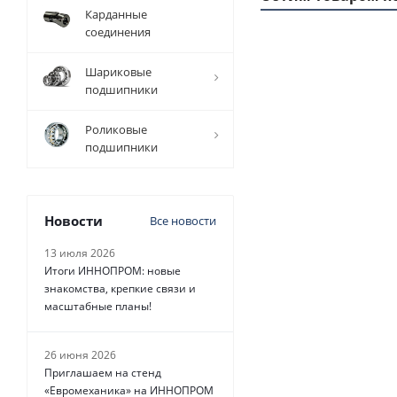
Карданные
соединения
1
Шариковые
ММ
подшипники
- 29
РУБ.
Роликовые
подшипники
Новости
Все новости
Ремень
зубчатый
13 июля 2026
370 H Belt
Итоги ИННОПРОМ: новые
Power
знакомства, крепкие связи и
Transmission,
масштабные планы!
EMT
26 июня 2026
Есть в
наличии
Приглашаем на стенд
«Евромеханика» на ИННОПРОМ