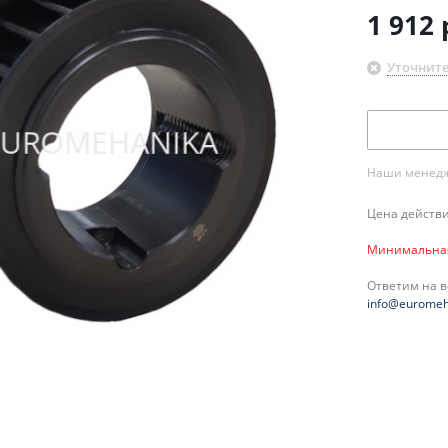
1 912
Уточните
Наши менедже
Цена действи
Минимальная 
Ответим на 
info@euromeh