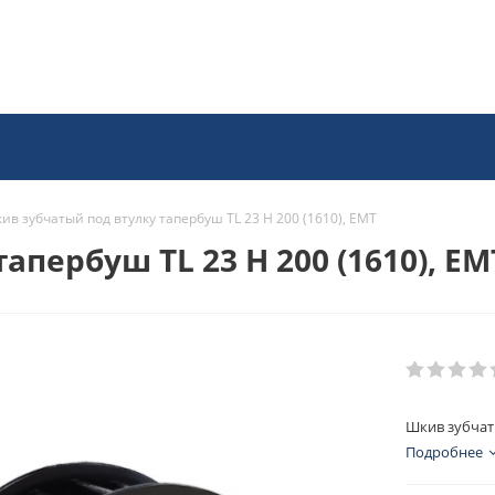
ив зубчатый под втулку тапербуш TL 23 H 200 (1610), EMT
пербуш TL 23 H 200 (1610), EM
Шкив зубчаты
Подробнее