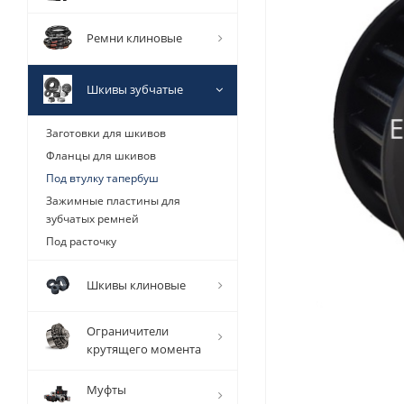
Ремни клиновые
Шкивы зубчатые
Заготовки для шкивов
Фланцы для шкивов
Под втулку тапербуш
Зажимные пластины для
зубчатых ремней
Под расточку
Шкивы клиновые
Ограничители
крутящего момента
Муфты