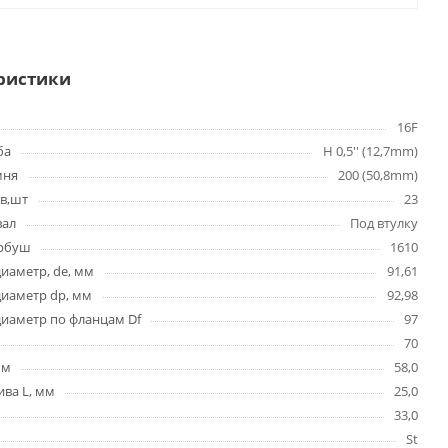
ристики
16F
ба
H 0,5'' (12,7mm)
мня
200 (50,8mm)
в,шт
23
вал
Под втулку
ербуш
1610
иаметр, de, мм
91,61
диаметр dp, мм
92,98
иаметр по фланцам Df
97
70
мм
58,0
ва L, мм
25,0
33,0
St