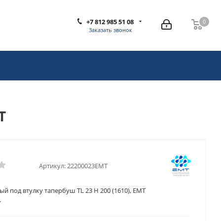
+7 812 985 51 08
0
0
Заказать звонок
T
Артикул:
22200023EMT
й под втулку тапербуш TL 23 H 200 (1610), EMT