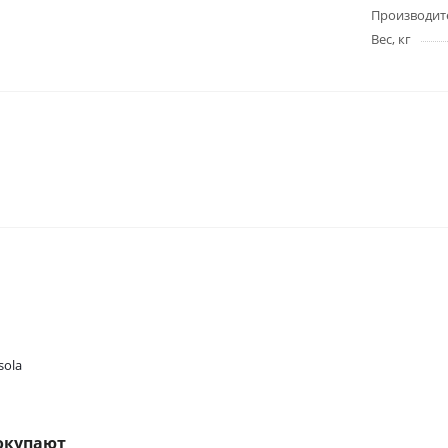
Производит
Вес, кг
sola
окупают