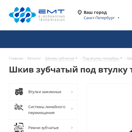
Ваш город
Санкт-Петербург
Главная
-
Каталог
-
Шкивы зубчатые
-
Под втулку тапербуш
-
Шк
Шкив зубчатый под втулку та
Втулки зажимные
Системы линейного
перемещения
Ремни зубчатые