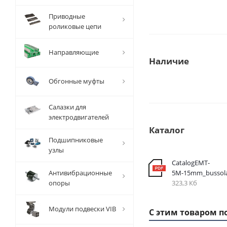
Приводные
роликовые цепи
Направляющие
Наличие
Обгонные муфты
Салазки для
электродвигателей
Каталог
Подшипниковые
узлы
CatalogEMT-
Антивибрационные
5М-15mm_bussol
опоры
323,3 Кб
Модули подвески VIB
С этим товаром п