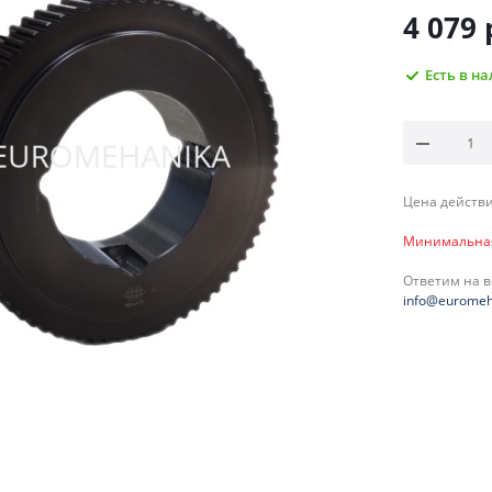
4 079
Есть в н
Цена действи
Минимальная 
Ответим на 
info@euromeh