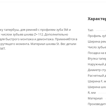
Характе
ку тапербуш, для ремней с профилем зуба 5M и
Тип
 числом зубьев шкива Z= 112. Дополнительно
Профиль зу
для быстрого монтажа и демонтажа. Применябтся в
Ширина ре
крутящего момента. Материал шкива St. Вес детали
Число зубье
EMT.
Посадка на 
Втулка тап
Наружный д
Диаметр ст
Расчетный 
Ширина F, 
Ширина шки
R, мм
Материал
Производит