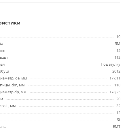
ристики
10
ба
5M
мня
15
в,шт
112
вал
Под втулку
ербуш
2012
иаметр, de, мм
177,11
упицы, dm, мм
110
диаметр dp, мм
178,25
мм
20
ва L, мм
32
12
St
ель
EMT