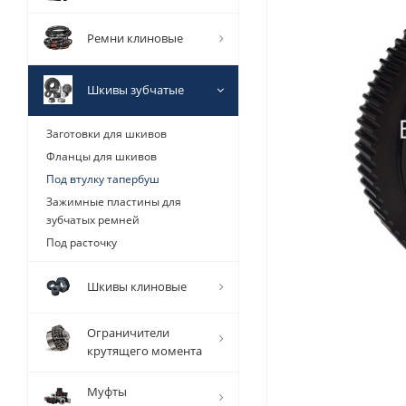
Ремни клиновые
Шкивы зубчатые
Заготовки для шкивов
Фланцы для шкивов
Под втулку тапербуш
Зажимные пластины для
зубчатых ремней
Под расточку
Шкивы клиновые
Ограничители
крутящего момента
Муфты