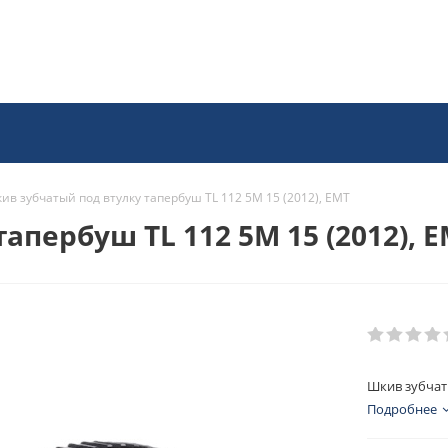
ив зубчатый под втулку тапербуш TL 112 5M 15 (2012), EMT
апербуш TL 112 5M 15 (2012), 
Шкив зубчаты
Подробнее