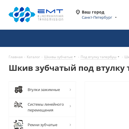
Ваш город
Санкт-Петербург
Главная
-
Каталог
-
Шкивы зубчатые
-
Под втулку тапербуш
-
Шк
Шкив зубчатый под втулку т
Втулки зажимные
Системы линейного
перемещения
Ремни зубчатые