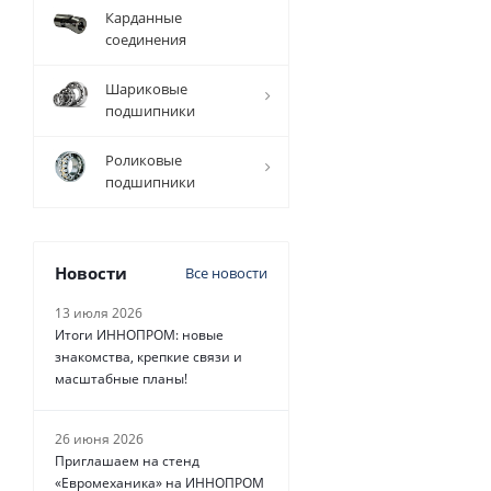
Карданные
соединения
1 ММ - 19 РУБ.
Шариковые
подшипники
Роликовые
подшипники
Ремень зубчаты
385 5M Belt Po
Новости
Все новости
Transmission, 
13 июля 2026
Итоги ИННОПРОМ: новые
Есть в налич
знакомства, крепкие связи и
масштабные планы!
от
19 руб.
26 июня 2026
Приглашаем на стенд
«Евромеханика» на ИННОПРОМ