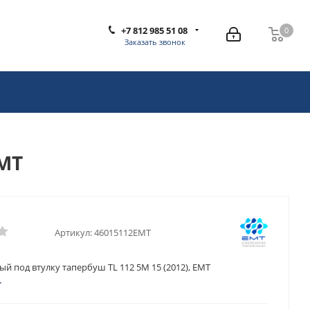
+7 812 985 51 08
0
0
Заказать звонок
EMT
Артикул:
46015112EMT
й под втулку тапербуш TL 112 5M 15 (2012), EMT