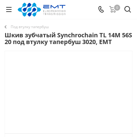
0
Под втулку тапербуш
Шкив зубчатый Synchrochain TL 14M 56S
20 под втулку тапербуш 3020, EMT