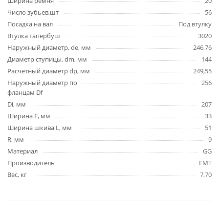
Ширина ремня
20
Число зубьев,шт
56
Посадка на вал
Под втулку
Втулка тапербуш
3020
Наружный диаметр, de, мм
246,76
Диаметр ступицы, dm, мм
144
Расчетный диаметр dp, мм
249,55
Наружный диаметр по
256
фланцам Df
Di, мм
207
Ширина F, мм
33
Ширина шкива L, мм
51
R, мм
9
Материал
GG
Производитель
EMT
Вес, кг
7,70