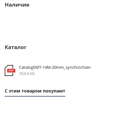
Наличие
Каталог
CatalogEMT-14М-20mm_synchrochain
354,9 Кб
С этим товаром покупают
1 ММ -
1
1
415,20
ММ
ММ
РУБ.
- 61
-
РУБ.
150
РУБ.