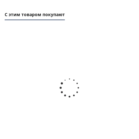
С этим товаром покупают
Фланец (реборда) 27, 75х60мм, толщина 1мм, для
зубчатого шкива, EMT
Есть в наличии
233
руб.
/шт