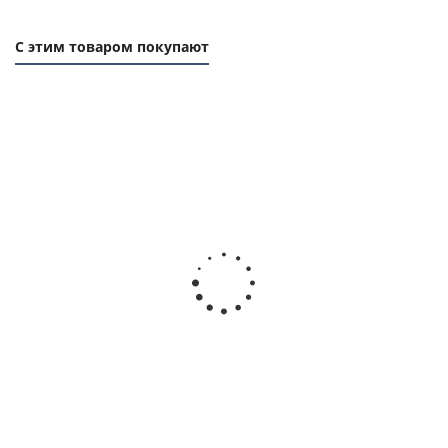
С этим товаром покупают
Фланец (реборда) 13, 42х30,5мм, толщина 1мм, для
зубчатого шкива, EMT
Есть в наличии
104
руб.
/шт