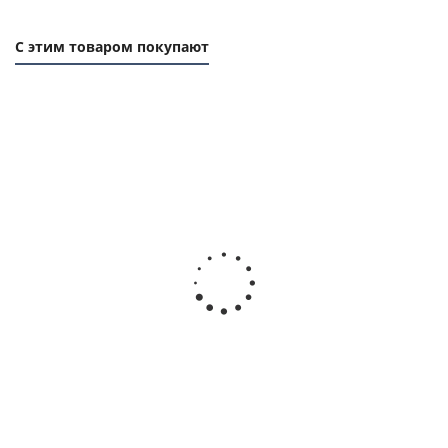
С этим товаром покупают
Фланец (реборда) 29, 83х68мм, толщина 1мм, для
зубчатого шкива, EMT
Есть в наличии
265
руб.
/шт