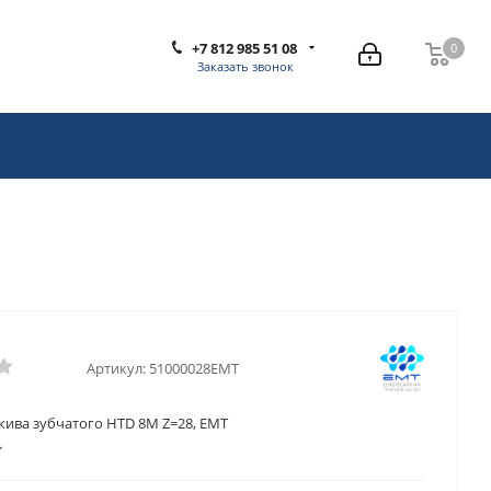
+7 812 985 51 08
0
0
Заказать звонок
Артикул:
51000028EMT
кива зубчатого HTD 8M Z=28, EMT