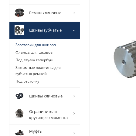
Ремни клиновые
Шкивы зубчатые
Заготовки для шкивов
Фланцы для шкивов
Под втулку тапербуш
Зажимные пластины для
зубчатых ремней
Под расточку
Шкивы клиновые
Ограничители
крутящего момента
Муфты