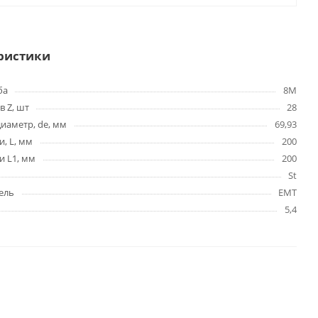
ристики
ба
8M
в Z, шт
28
иаметр, de, мм
69,93
и, L, мм
200
и L1, мм
200
St
ель
EMT
5,4