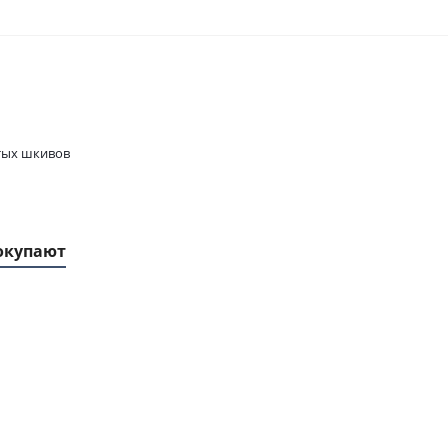
тых шкивов
окупают