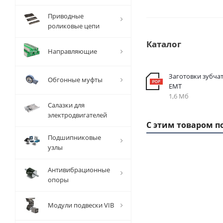
Приводные
роликовые цепи
Каталог
Направляющие
Заготовки зубча
Обгонные муфты
EMT
1,6 Мб
Салазки для
электродвигателей
С этим товаром п
Подшипниковые
узлы
Антивибрационные
опоры
Модули подвески VIB