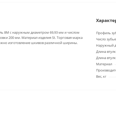
Характе
ль 8M с наружным диаметром 69,93 мм и числом
Профиль зу
овки 200 мм. Материал изделия St. Торговая марка
Число зубье
можно изготовление шкивов различной ширины.
Наружный д
Длина втулк
Длина втулк
Материал
Производит
Вес, кг