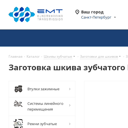
Ваш город
Санкт-Петербург
Главная
-
Каталог
-
Шкивы зубчатые
-
Заготовки для шкивов
-
З
Заготовка шкива зубчатого 
Втулки зажимные
Системы линейного
перемещения
Ремни зубчатые