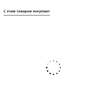
С этим товаром покупают
Фланец (реборда) 52A, 57х40мм, толщина 1,5мм, для
зубчатого шкива, EMT
Есть в наличии
162
руб.
/шт