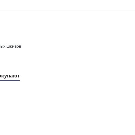
тых шкивов
окупают