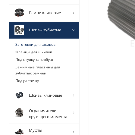
Ремни клиновые
Шкивы зубчатые
Заготовки для шкивов
Фланцы для шкивов
Под втулку тапербуш
Зажимные пластины для
зубчатых ремней
Под расточку
Шкивы клиновые
Ограничители
крутящего момента
Муфты