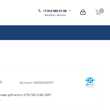
+7 812 985 51 08
0
0
Заказать звонок
Артикул:
50000040EMT
кива зубчатого HTD 5M Z=40, EMT