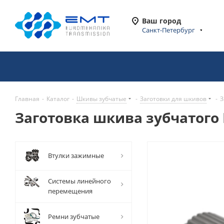
Ваш город
Санкт-Петербург
Главная
-
Каталог
-
Шкивы зубчатые
-
Заготовки для шкивов
-
З
Заготовка шкива зубчатого 
Втулки зажимные
Системы линейного
перемещения
Ремни зубчатые