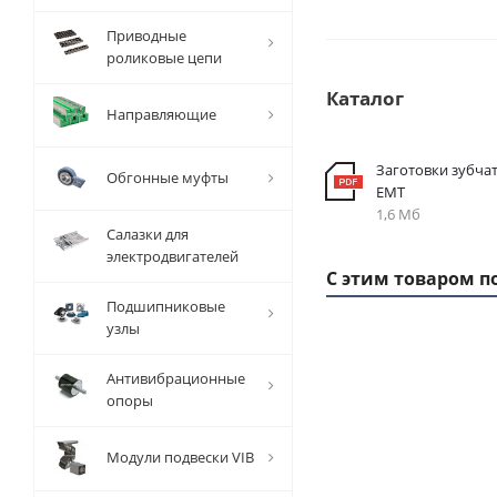
Приводные
роликовые цепи
Каталог
Направляющие
Заготовки зубча
Обгонные муфты
EMT
1,6 Мб
Салазки для
электродвигателей
С этим товаром п
Подшипниковые
узлы
Антивибрационные
опоры
Модули подвески VIB