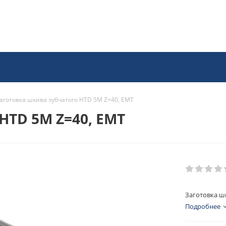
аготовка шкива зубчатого HTD 5M Z=40, EMT
HTD 5M Z=40, EMT
Заготовка ш
Подробнее