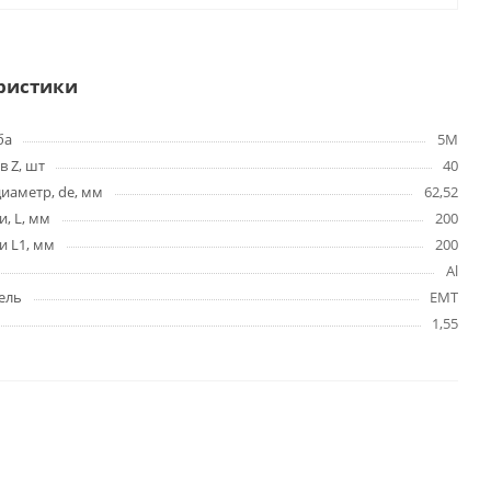
ристики
ба
5M
в Z, шт
40
иаметр, de, мм
62,52
и, L, мм
200
и L1, мм
200
Al
ель
EMT
1,55