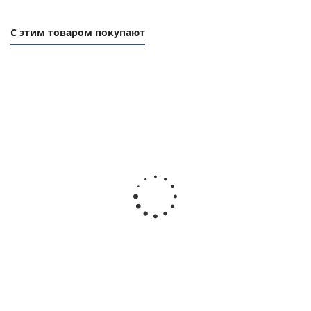
С этим товаром покупают
Фланец (реборда) 27, 75х60мм, толщина 1мм, для
зубчатого шкива, EMT
Есть в наличии
233
руб.
/шт