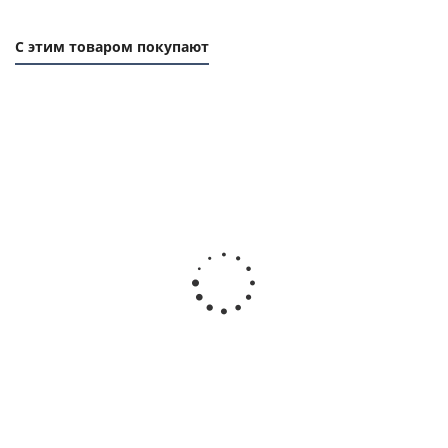
С этим товаром покупают
Фланец (реборда) 16, 51х40мм, толщина 1мм, для
зубчатого шкива, EMT
Есть в наличии
112
руб.
/шт