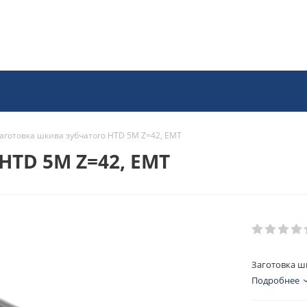
аготовка шкива зубчатого HTD 5M Z=42, EMT
HTD 5M Z=42, EMT
Заготовка ш
Подробнее