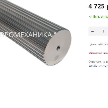
4 725
Есть в н
Цена действи
Минимальная 
Ответим на 
info@euromeh