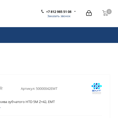
+7 812 985 51 08
0
0
Заказать звонок
Артикул:
50000042EMT
кива зубчатого HTD 5M Z=42, EMT