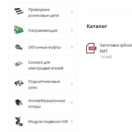
Приводные
роликовые цепи
Каталог
Направляющие
Заготовки зубча
Обгонные муфты
EMT
1,6 Мб
Салазки для
электродвигателей
Подшипниковые
узлы
Антивибрационные
опоры
Модули подвески VIB