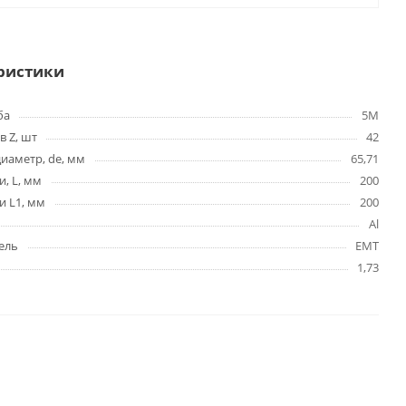
ристики
ба
5M
в Z, шт
42
иаметр, de, мм
65,71
и, L, мм
200
и L1, мм
200
Al
ель
EMT
1,73