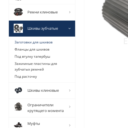
Ремни клиновые
Шкивы зубчатые
Заготовки для шкивов
Фланцы для шкивов
Под втулку тапербуш
Зажимные пластины для
зубчатых ремней
Под расточку
Шкивы клиновые
Ограничители
крутящего момента
Муфты