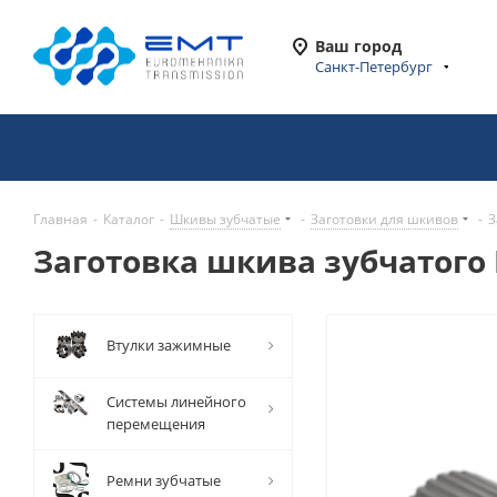
Ваш город
Санкт-Петербург
Главная
-
Каталог
-
Шкивы зубчатые
-
Заготовки для шкивов
-
З
Заготовка шкива зубчатого 
Втулки зажимные
Системы линейного
перемещения
Ремни зубчатые