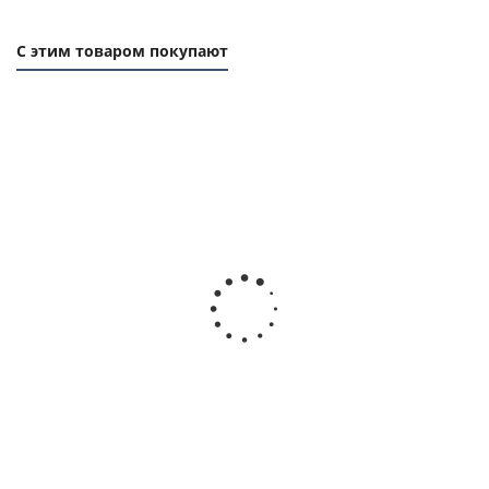
С этим товаром покупают
Фланец (реборда) 11, 48х37мм, толщина 1мм, для
зубчатого шкива, EMT
Есть в наличии
110
руб.
/шт