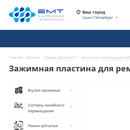
Ваш город
Санкт-Петербург
Главная
-
Каталог
-
Шкивы зубчатые
-
Зажимные пластины для зу
Зажимная пластина для ре
Втулки зажимные
Системы линейного
перемещения
Ремни зубчатые