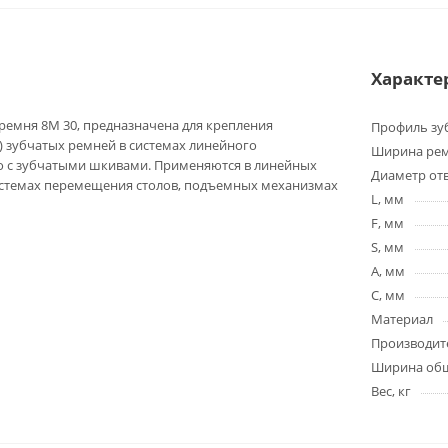
Характе
ремня 8M 30, предназначена для крепления
Профиль зу
 зубчатых ремней в системах линейного
Ширина ре
 с зубчатыми шкивами. Применяются в линейных
Диаметр отв
истемах перемещения столов, подъемных механизмах
L, мм
F, мм
S, мм
A, мм
C, мм
Материал
Производит
Ширина общ
Вес, кг