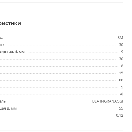
ристики
ба
8M
мня
30
ерстия, d, мм
9
30
8
15
66
5
Al
ель
BEA INGRANAGGI
ая B, мм
55
0,12