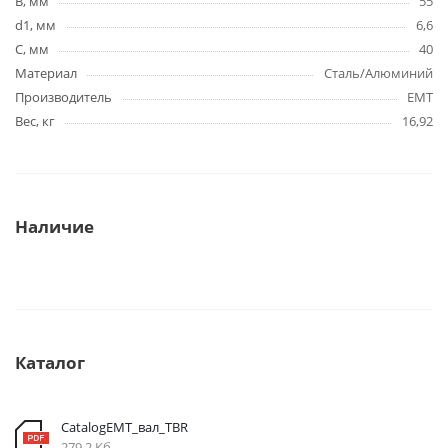
B, мм
55
d1, мм
6,6
C, мм
40
Материал
Сталь/Алюминий
Производитель
EMT
Вес, кг
16,92
Наличие
Каталог
CatalogEMT_вал_ТBR
279,2 Кб