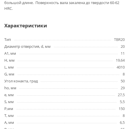
большой длине. Поверхность вала закалена до твердости 60-62
HRC.
Характеристики
Тип
TBR20
Диаметр отверстия, d, мм
20
A1, мм
11
H, мм
19,64
L, мм
4010
G, мм
8
Угол конакта, град
50
ho, мм
29
e, мм
27,5
S, мм
5,5
P,мм
150
T, мм
8
A, мм
6,5