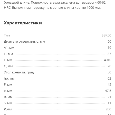
большой длине. Поверхность вала закалена до твердости 60-62
HRC. Выполняем порезку на мерные длины кратно 1000 мм.
Характеристики
Тип
SBR50
Диаметр отверстия, d, мм
50
A1, мм
19
H, мм
37
L, мм
4010
G, мм
20
Угол конакта, град
50
ho, мм
62
F, мм
45
e, мм
47,5
R, мм
21
S, мм
11
P,мм
200