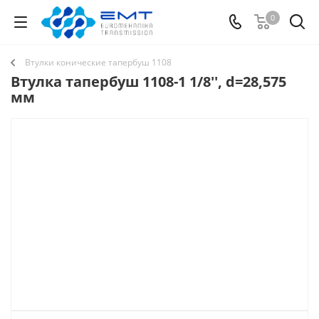
0
Втулки конические тапербуш 1108
Втулка тапербуш 1108-1 1/8'', d=28,575
мм