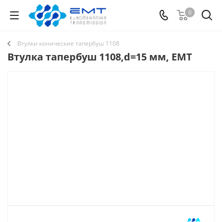
0
Втулки конические тапербуш 1108
Втулка тапербуш 1108,d=15 мм, EMT