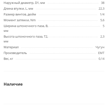
Наружный диаметр, D1, мм
38
Длина втулки, L, мм
22,3
Размер винтов, дюйм
1/4
Момент затяжки, Nm
5,6
Ширина шпоночного паза, B,
5
мм
Высота шпоночного паза, T2,
2,3
мм
Материал
Чугун
Производитель
EMT
Вес, кг
0,14
Наличие