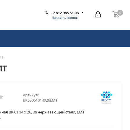
+7 812 985 51 08
0
0
Заказать звонок
MT
MT
Артикул:
BKSS061014026EMT
ная BK 61 14 x 26, из нержавеющей стали, EMT