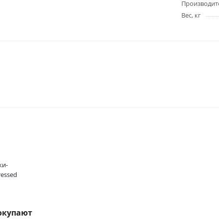
Производит
Вес, кг
ки-
essed
окупают