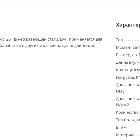
Характе
4 x 26, из нержавеющей стали, EMT применяется для
Тип
 барабанов и других изделий на цилиндрический,
Момент зат
Размер, d x 
Длина втулк
Крутящий м
Нагрузка, K
Давление на
мм2
Давление на
N/мм2
Количество 
Тип болта, 
B, мм
Материал