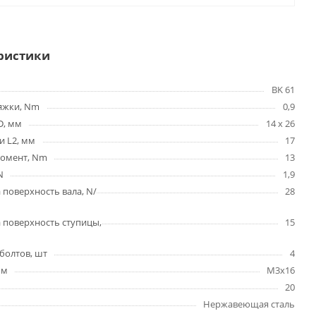
ристики
BK 61
яжки, Nm
0,9
D, мм
14 x 26
и L2, мм
17
омент, Nm
13
N
1,9
 поверхность вала, N/
28
 поверхность ступицы,
15
болтов, шт
4
мм
M3x16
20
Нержавеющая сталь