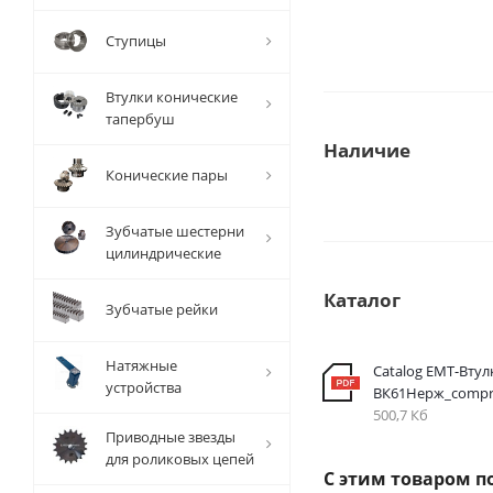
Ступицы
Втулки конические
тапербуш
Наличие
Конические пары
Зубчатые шестерни
цилиндрические
Каталог
Зубчатые рейки
Натяжные
Catalog EMT-Втул
устройства
ВК61Нерж_compr
500,7 Кб
Приводные звезды
для роликовых цепей
С этим товаром п