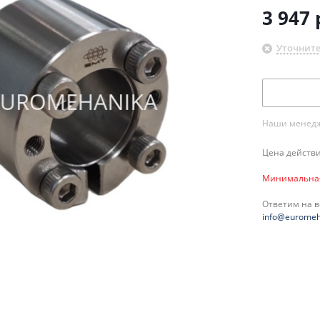
3 947
Уточните
Наши менедже
Цена действи
Минимальная 
Ответим на 
info@euromeh