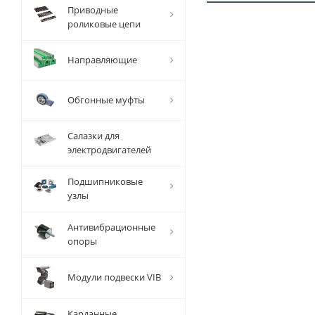
Приводные
роликовые цепи
1 ММ
- 4,59
Направляющие
РУБ
Обгонные муфты
Салазки для
электродвигателей
Вал
Подшипниковые
прецизионный
узлы
TFC (W) D=35
мм, L=1000
мм, EMT
Антивибрационные
опоры
Есть в наличии
Модули подвески VIB
Карданные