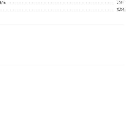
ель
EMT
0,04