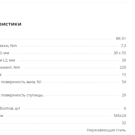
ристики
BK 61
яжки, Nm
7,3
D, мм
30 x 55
и L2, мм
26
омент, Nm
220
N
15
 поверхность вала, N/
54
 поверхность ступицы,
29
болтов, шт
6
мм
M6x24
32
Нержавеющая сталь