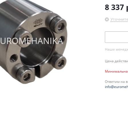
8 337
Уточните
Наши менедже
Цена действи
Минимальная 
Ответим на 
info@euromeh