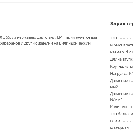
Характе
0 x 55, из нержавеющей стали, EMT применяется для
Тип
 барабанов и других изделий на цилиндрический,
Момент зат
Размер, d x 
Длина втулк
Крутящий м
Нагрузка, K
Давление на
мм2
Давление на
N/мм2
Количество 
Тип болта, 
B, мм
Материал