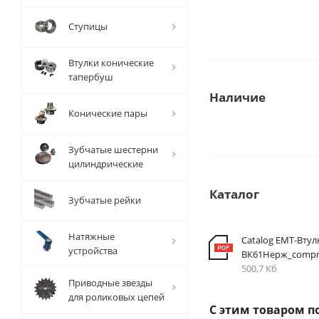
Ступицы
Втулки конические
тапербуш
Наличие
Конические пары
Зубчатые шестерни
цилиндрические
Каталог
Зубчатые рейки
Натяжные
Catalog EMT-Втул
устройства
ВК61Нерж_compr
500,7 Кб
Приводные звезды
для роликовых цепей
С этим товаром п