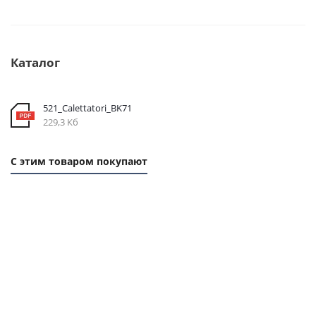
Каталог
521_Calettatori_BK71
229,3 Кб
С этим товаром покупают
1 ММ
1 ММ
- 7,83
- 9,3
РУБ
РУБ