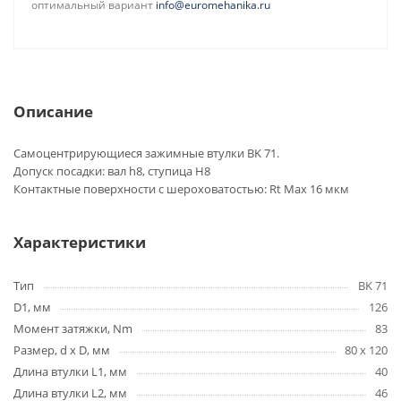
оптимальный вариант
info@euromehanika.ru
Описание
Самоцентрирующиеся зажимные втулки BK 71.
Допуск посадки: вал h8, ступица H8
Контактные поверхности с шероховатостью: Rt Max 16 мкм
Характеристики
Тип
BK 71
D1, мм
126
Момент затяжки, Nm
83
Размер, d x D, мм
80 x 120
Длина втулки L1, мм
40
Длина втулки L2, мм
46