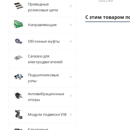
520,2 Кб
Приводные
роликовые цепи
С этим товаром п
Направляющие
Обгонные муфты
1 ММ
- 4,59
РУБ
Салазки для
электродвигателей
Подшипниковые
узлы
Вал
Антивибрационные
прецизионный
опоры
TFC (W) D=35
мм, L=1000
Модули подвески VIB
мм, EMT
Карданные
Есть в наличии