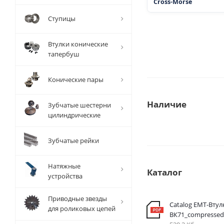
Cross-Morse
Ступицы
Втулки конические
тапербуш
Конические пары
Наличие
Зубчатые шестерни
цилиндрические
Зубчатые рейки
Натяжные
Каталог
устройства
Приводные звезды
Catalog EMT-Втул
для роликовых цепей
ВК71_compressed