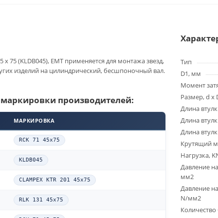
Характе
5 x 75 (KLDB045), EMT применяется для монтажа звезд,
Тип
угих изделий на цилиндрический, бесшпоночный вал.
D1, мм
Момент зат
Размер, d x 
 маркировки производителей:
Длина втулк
Длина втулк
МАРКИРОВКА
Длина втулк
RCK 71 45x75
Крутящий м
Нагрузка, K
KLDB045
Давление на
мм2
CLAMPEX KTR 201 45x75
Давление на
N/мм2
RLK 131 45x75
Количество 