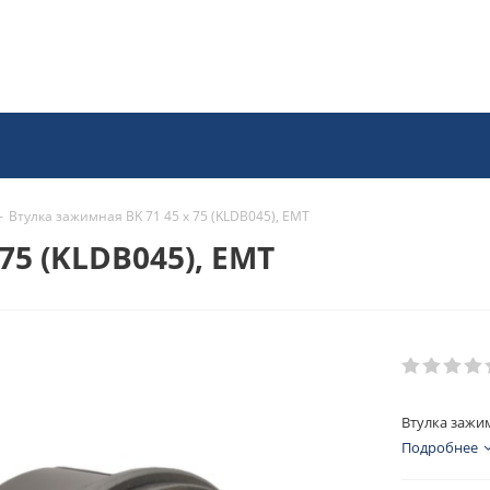
-
Втулка зажимная BK 71 45 x 75 (KLDB045), EMT
75 (KLDB045), EMT
Втулка зажим
Подробнее