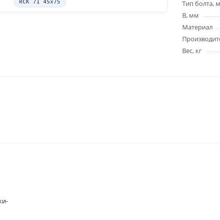
RCK 71 45x75
Тип болта, 
B, мм
Материал
Производит
Вес, кг
ки-