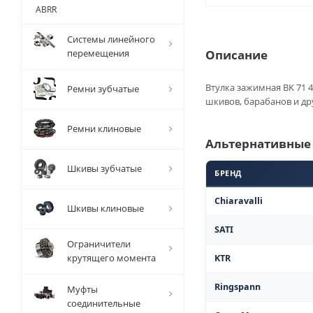
ABRR
Системы линейного
перемещения
Описание
Втулка зажимная BK 71 4
Ремни зубчатые
шкивов, барабанов и др
Ремни клиновые
Альтернативные
Шкивы зубчатые
БРЕНД
Chiaravalli
Шкивы клиновые
SATI
Ограничители
крутящего момента
KTR
Ringspann
Муфты
соединительные