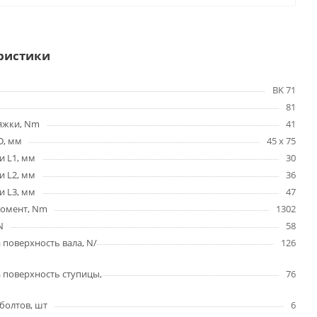
ристики
BK 71
81
яжки, Nm
41
D, мм
45 x 75
и L1, мм
30
и L2, мм
36
и L3, мм
47
омент, Nm
1302
N
58
 поверхность вала, N/
126
 поверхность ступицы,
76
болтов, шт
6