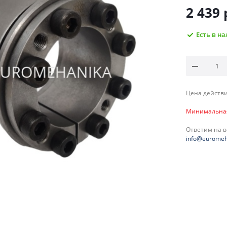
2 439
Есть в н
Цена действи
Минимальная 
Ответим на 
info@euromeh