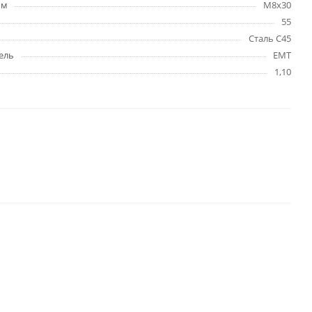
мм
M8x30
55
Сталь C45
ель
EMT
1,10