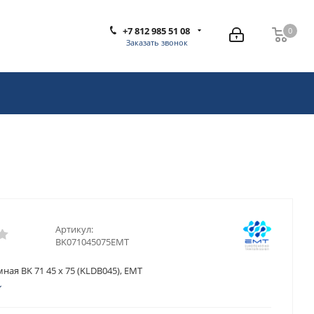
+7 812 985 51 08
0
0
Заказать звонок
Артикул:
BK071045075EMT
ная BK 71 45 x 75 (KLDB045), EMT