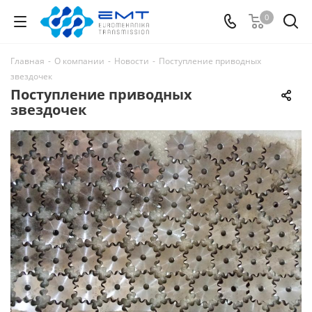
0
Главная
-
О компании
-
Новости
-
Поступление приводных
звездочек
Поступление приводных
звездочек