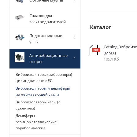
Обгонные муфты
Салазки для
электродвигателей
Каталог
Подшипниковые
узлы
Catalog Виброизо
(MMX)
Антивибрационные
105,1 Кб
опоры
Виброизоляторы (виброопоры)
цилиндрические EC
Виброизоляторы и демпферы
из нержавеющей стали
Виброизоляторы часы (с
сужением)
Демпферы
резинометаллические
параболические