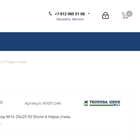
+7 812 985 51 08
0
0
Заказать звонок
e A Нерж.сталь
Артикул:
AV001244
ор M1X 25x25 55 Shore A Нерж.сталь