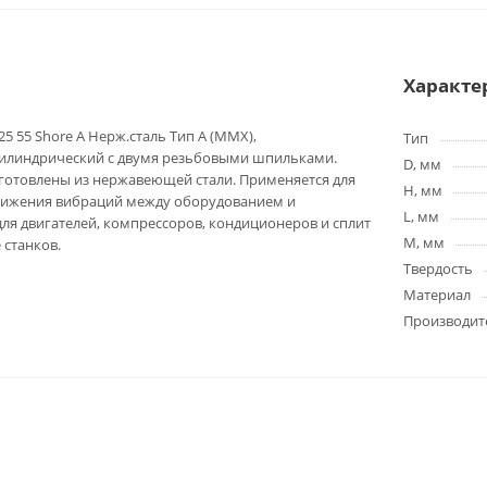
Характе
5 55 Shore A Нерж.сталь Тип А (MMX),
Тип
илиндрический с двумя резьбовыми шпильками.
D, мм
готовлены из нержавеющей стали. Применяется для
H, мм
нижения вибраций между оборудованием и
L, мм
ля двигателей, компрессоров, кондиционеров и сплит
M, мм
е станков.
Твердость
Материал
Производит