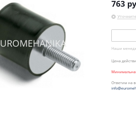
763
ру
Уточните
Наши менедже
Цена действи
Минимальная 
Ответим на 
info@euromeh