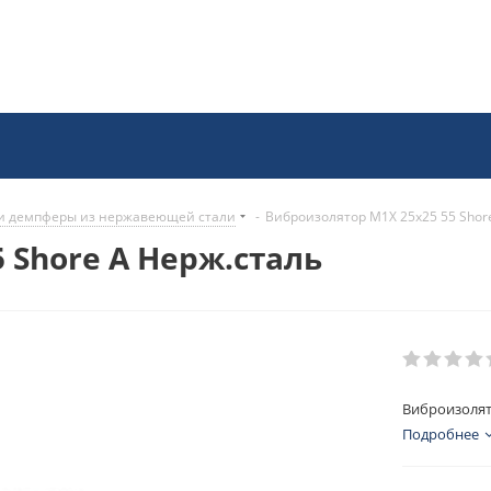
и демпферы из нержавеющей стали
-
Виброизолятор M1X 25x25 55 Shor
 Shore A Нерж.сталь
Виброизолят
Подробнее