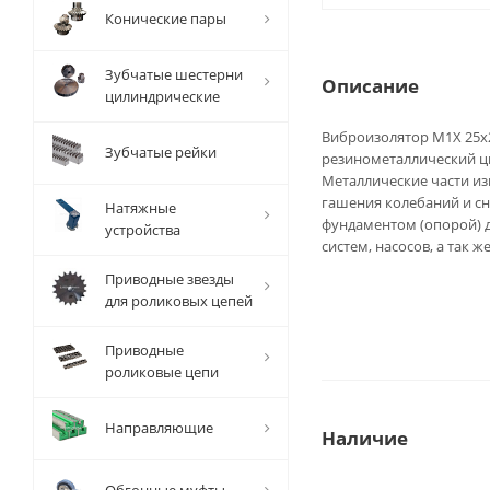
Конические пары
Зубчатые шестерни
Описание
цилиндрические
Виброизолятор M1X 25x2
Зубчатые рейки
резинометаллический ц
Металлические части из
гашения колебаний и с
Натяжные
фундаментом (опорой) д
устройства
систем, насосов, а так ж
Приводные звезды
для роликовых цепей
Приводные
роликовые цепи
Направляющие
Наличие