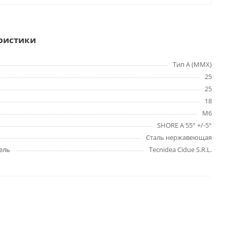
ристики
Тип A (MMX)
25
25
18
M6
SHORE A 55° +/-5°
Сталь нержавеющая
ель
Tecnidea Cidue S.R.L.