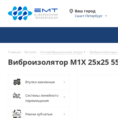
Ваш город
Санкт-Петербург
Главная
-
Каталог
-
Антивибрационные опоры
-
Виброизоляторы 
Виброизолятор M1X 25x25 55
Втулки зажимные
Системы линейного
перемещения
Ремни зубчатые