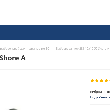
(виброопоры) цилиндрические EC
-
Виброизолятор 2F3 15x15 55 Shore A
Shore A
Виброизолято
Подробнее