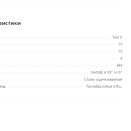
ристики
Тип C
15
15
4
M4
SHORE A 55° +/-5°
Сталь оцинкованная
ель
Tecnidea Cidue S.R.L.