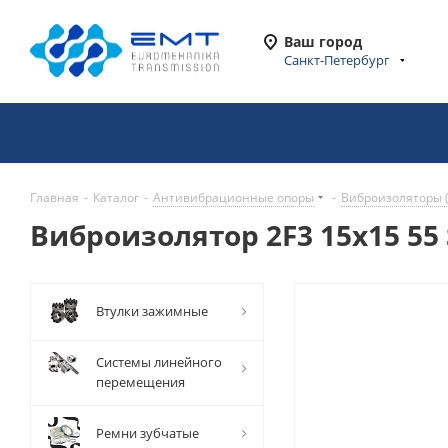
Ваш город
Санкт-Петербург
Главная
-
Каталог
-
Антивибрационные опоры
-
Виброизоляторы 
Виброизолятор 2F3 15x15 55 
Втулки зажимные
Системы линейного
перемещения
Ремни зубчатые