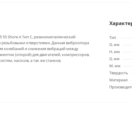
Характе
5 55 Shore A Тип C, резинометаллический
Тип
я резьбовыми отверстиями. Данная виброопора
D, мм
ия колебаний и снижения вибраций между
H, мм
ентом (опорой) для двигателей, компрессоров,
G, мм
истем, насосов, а так же станков.
M, мм
Твердость
Материал
Производит