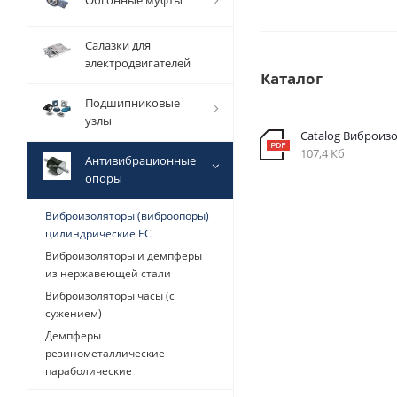
Обгонные муфты
Салазки для
электродвигателей
Каталог
Подшипниковые
узлы
Catalog Виброизо
107,4 Кб
Антивибрационные
опоры
Виброизоляторы (виброопоры)
цилиндрические EC
Виброизоляторы и демпферы
из нержавеющей стали
Виброизоляторы часы (с
сужением)
Демпферы
резинометаллические
параболические