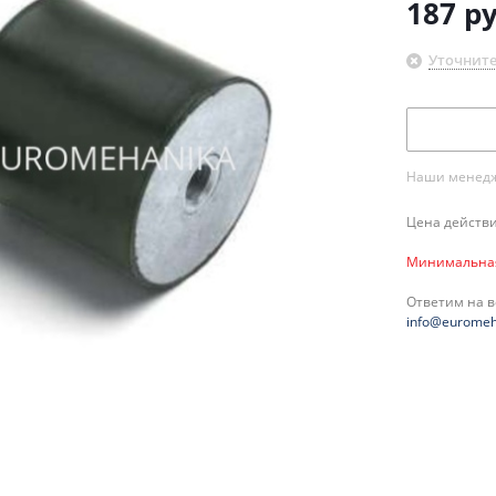
187
ру
Уточните
Наши менедже
Цена действи
Минимальная 
Ответим на 
info@euromeh