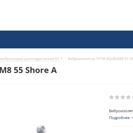
(виброопоры) цилиндрические EC
-
Виброизолятор 1P1M 40x40xM8 55 Sh
8 55 Shore A
Виброизолят
Подробнее