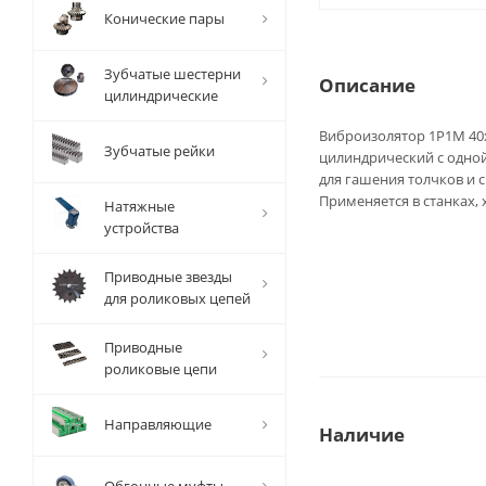
Конические пары
Зубчатые шестерни
Описание
цилиндрические
Виброизолятор 1P1M 40x
Зубчатые рейки
цилиндрический с одно
для гашения толчков и
Применяется в станках,
Натяжные
устройства
Приводные звезды
для роликовых цепей
Приводные
роликовые цепи
Направляющие
Наличие