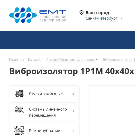
Ваш город
Санкт-Петербург
Главная
-
Каталог
-
Антивибрационные опоры
-
Виброизоляторы 
Виброизолятор 1P1M 40x40xM
Втулки зажимные
Системы линейного
перемещения
Ремни зубчатые