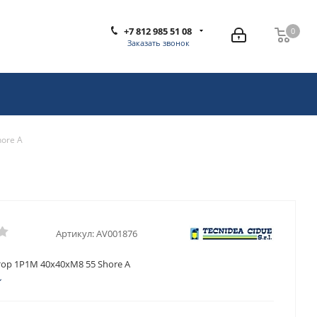
+7 812 985 51 08
0
0
Заказать звонок
ore A
Артикул:
AV001876
ор 1P1M 40x40xM8 55 Shore A