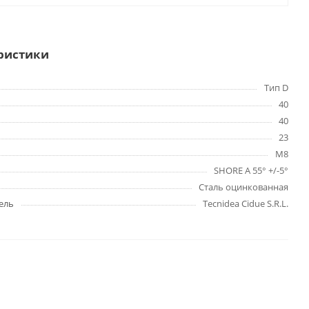
ристики
Тип D
40
40
23
M8
SHORE A 55° +/-5°
Сталь оцинкованная
ель
Tecnidea Cidue S.R.L.