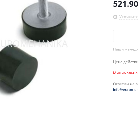
521.9
Уточните
Наши менедже
Цена действи
Минимальная 
Ответим на 
info@euromeh