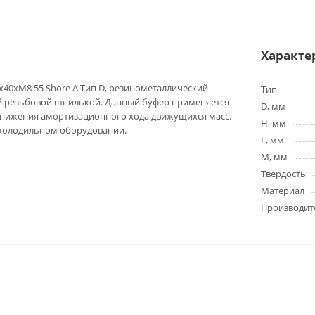
Характе
40xM8 55 Shore A Тип D, резинометаллический
Тип
й резьбовой шпилькой. Данный буфер применяется
D, мм
 снижения амортизационного хода движущихся масс.
H, мм
 холодильном оборудовании.
L, мм
M, мм
Твердость
Материал
Производит