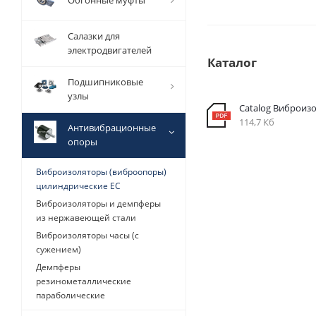
Обгонные муфты
Салазки для
электродвигателей
Каталог
Подшипниковые
узлы
Catalog Виброиз
114,7 Кб
Антивибрационные
опоры
Виброизоляторы (виброопоры)
цилиндрические EC
Виброизоляторы и демпферы
из нержавеющей стали
Виброизоляторы часы (с
сужением)
Демпферы
резинометаллические
параболические