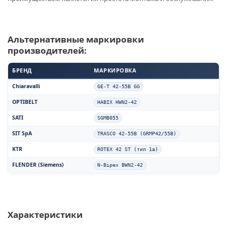
Альтернативные маркировки
производителей:
БРЕНД
МАРКИРОВКА
Chiaravalli
GE-T 42-55B GG
OPTIBELT
HABIX HWN2-42
SATI
SGMB055
SIT SpA
TRASCO 42-55B (GRMP42/55B)
KTR
ROTEX 42 ST (тип 1a)
FLENDER (Siemens)
N-Bipex BWN2-42
Характеристики