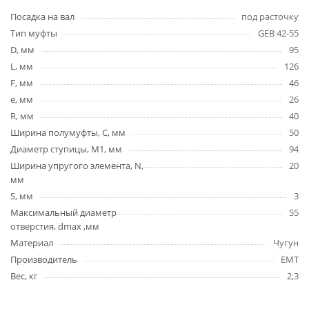
Посадка на вал
под расточку
Тип муфты
GEB 42-55
D, мм
95
L, мм
126
F, мм
46
e, мм
26
R, мм
40
Ширина полумуфты, C, мм
50
Диаметр ступицы, М1, мм
94
Ширина упругого элемента, N,
20
мм
S, мм
3
Максимальный диаметр
55
отверстия, dmax ,мм
Материал
Чугун
Производитель
EMT
Вес, кг
2,3