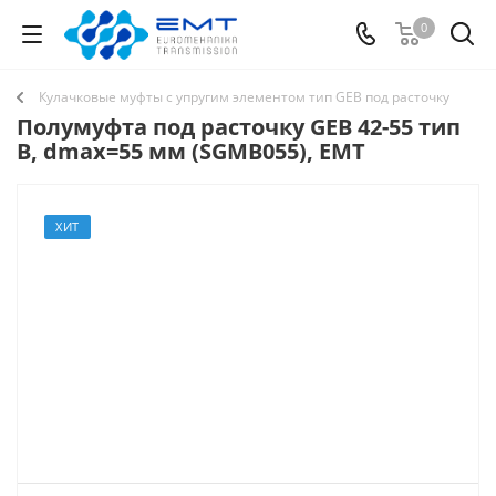
0
Кулачковые муфты с упругим элементом тип GEB под расточку
Полумуфта под расточку GEB 42-55 тип
B, dmax=55 мм (SGMB055), EMT
ХИТ