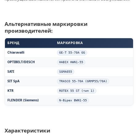
Альтернативные маркировки
производителей:
БРЕНД
МАРКИРОВКА
Chiaravalli
GE-T 55-70A GG
OPTIBELT/DESCH
HABIX HWN1-55
SATI
SGMA055
SIT SpA
TRASCO 55-70A (GRMP55/70A)
KTR
ROTEX 55 ST (тип 1)
FLENDER (Siemens)
N-Bipex BWN1-55
Характеристики