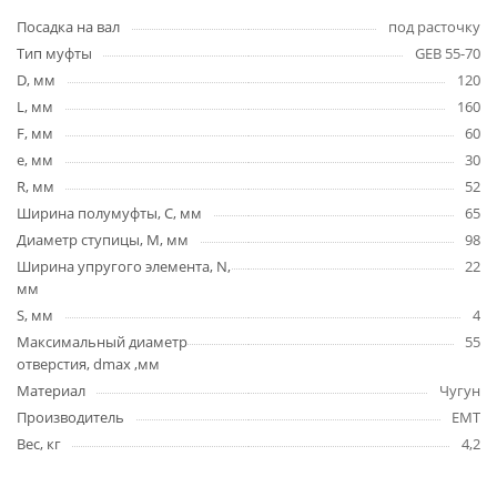
Посадка на вал
под расточку
Тип муфты
GEB 55-70
D, мм
120
L, мм
160
F, мм
60
e, мм
30
R, мм
52
Ширина полумуфты, C, мм
65
Диаметр ступицы, М, мм
98
Ширина упругого элемента, N,
22
мм
S, мм
4
Максимальный диаметр
55
отверстия, dmax ,мм
Материал
Чугун
Производитель
EMT
Вес, кг
4,2