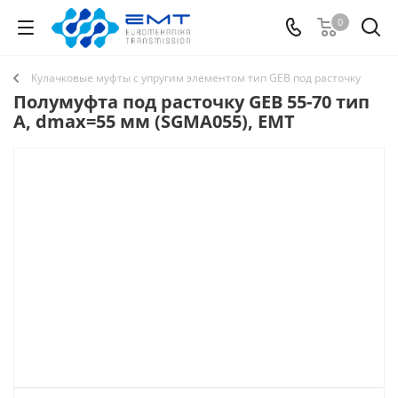
0
Кулачковые муфты с упругим элементом тип GEB под расточку
Полумуфта под расточку GEB 55-70 тип
A, dmax=55 мм (SGMA055), EMT