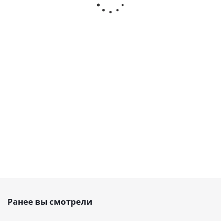
тапербуш
тип A,
тапербуш
тип B,
2012, EMT
dmax=55
2012, EMT
dmax=70
мм
мм
(SGMA055),
(SGMB070),
Есть в
Есть в
EMT
EMT
наличии
наличии
Есть в
Есть в
наличии
наличии
3 428
4 341
3 428
5 310
руб.
/шт
руб.
/шт
руб.
/шт
руб.
/шт
Ранее вы смотрели