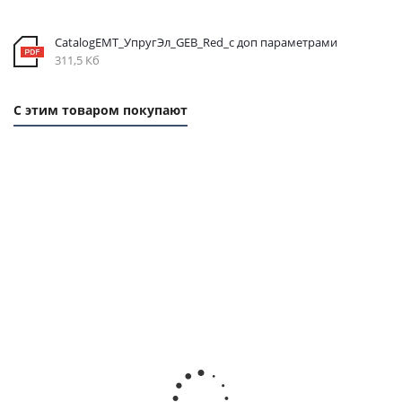
CatalogEMT_УпругЭл_GEB_Red_с доп параметрами
311,5 Кб
С этим товаром покупают
Полумуфта
Полумуфта
Полумуфта
Полумуфта
GEB 55-70
под
GEB 55-70
под
TL тип I,
расточку
TL тип E,
расточку
под втулку
GEB 55-70
под втулку
GEB 55-70