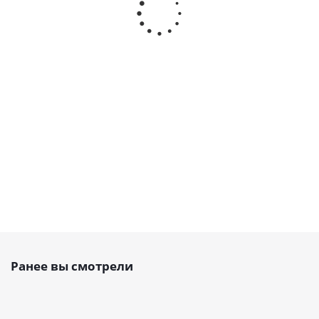
Шкив зубчатый
Зажимная
Шкив
под расточку 47
пластина для
зубчатый под
BAT 10 18, EMT
ремня AT10 32
расточку 47 BAT
10 27
Есть в наличии
Есть в
наличии
Есть в наличии
1 520
руб.
/
2 433
руб.
/
1 230
руб.
/шт
шт
шт
Ранее вы смотрели